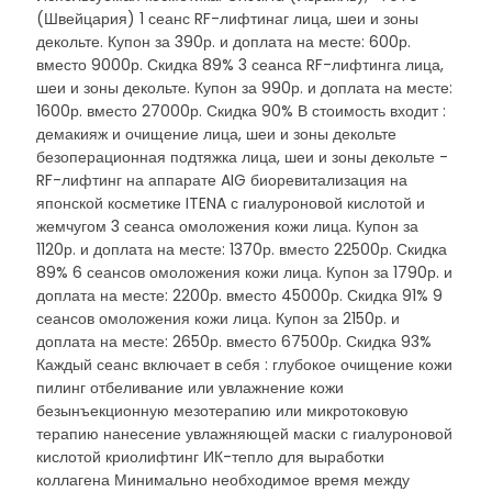
(Швейцария) 1 сеанс RF-лифтинаг лица, шеи и зоны
декольте. Купон за 390р. и доплата на месте: 600р.
вместо 9000р. Скидка 89% 3 сеанса RF-лифтинга лица,
шеи и зоны декольте. Купон за 990р. и доплата на месте:
1600р. вместо 27000р. Скидка 90% В стоимость входит :
демакияж и очищение лица, шеи и зоны декольте
безоперационная подтяжка лица, шеи и зоны декольте -
RF-лифтинг на аппарате AIG биоревитализация на
японской косметике ITENA с гиалуроновой кислотой и
жемчугом 3 сеанса омоложения кожи лица. Купон за
1120р. и доплата на месте: 1370р. вместо 22500р. Скидка
89% 6 сеансов омоложения кожи лица. Купон за 1790р. и
доплата на месте: 2200р. вместо 45000р. Скидка 91% 9
сеансов омоложения кожи лица. Купон за 2150р. и
доплата на месте: 2650р. вместо 67500р. Скидка 93%
Каждый сеанс включает в себя : глубокое очищение кожи
пилинг отбеливание или увлажнение кожи
безынъекционную мезотерапию или микротоковую
терапию нанесение увлажняющей маски с гиалуроновой
кислотой криолифтинг ИК-тепло для выработки
коллагена Минимально необходимое время между