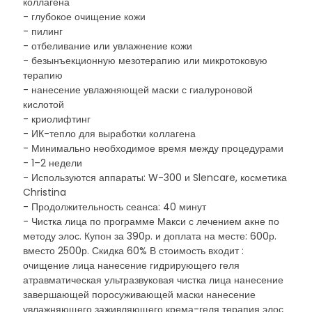
коллагена
- глубокое очищение кожи
- пилинг
- отбеливание или увлажнение кожи
- безынъекционную мезотерапию или микротоковую
терапию
- нанесение увлажняющей маски с гиалуроновой
кислотой
- криолифтинг
- ИК-тепло для выработки коллагена
- Минимально необходимое время между процедурами
- 1–2 недели
- Используются аппараты: W-300 и Slencare, косметика
Christina
- Продолжительность сеанса: 40 минут
- Чистка лица по программе Макси с лечением акне по
методу элос. Купон за 390р. и доплата на месте: 600р.
вместо 2500р. Скидка 60% В стоимость входит :
очищение лица нанесение гидрирующего геля
атравматическая ультразвуковая чистка лица нанесение
завершающей поросуживающей маски нанесение
увлажняющего заживляющего крема-геля терапия элос