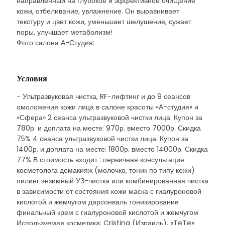
направленный на глубокое и эффективное очищение
кожи, отбеливание, увлажнение. Он выравнивает
текстуру и цвет кожи, уменьшает шелушение, сужает
поры, улучшает метаболизм!
Фото салона А-Студия:
Условия
- Ультразвуковая чистка, RF-лифтинг и до 9 сеансов
омоложения кожи лица в салоне красоты «А-студия» и
«Сфера» 2 сеанса ультразвуковой чистки лица. Купон за
780р. и доплата на месте: 970р. вместо 7000р. Скидка
75% 4 сеанса ультразвуковой чистки лица. Купон за
1400р. и доплата на месте: 1800р. вместо 14000р. Скидка
77% В стоимость входит : первичная консультация
косметолога демакияж (молочко, тоник по типу кожи)
пилинг энзимный УЗ-чистка или комбинированная чистка
в зависимости от состояния кожи маска с гиалуроновой
кислотой и жемчугом дарсонваль тонизирование
финальный крем с гиалуроновой кислотой и жемчугом
Используемая косметика: Cristina (Израиль), «TeTe»