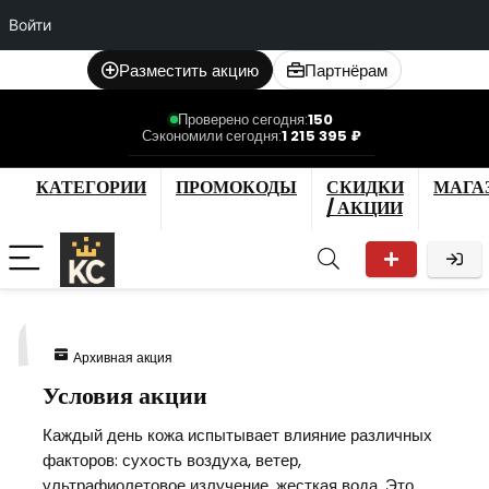
Войти
Разместить акцию
Партнёрам
Проверено сегодня:
150
Сэкономили сегодня:
1 215 395 ₽
КАТЕГОРИИ
ПРОМОКОДЫ
СКИДКИ
МАГА
/ АКЦИИ
1
Архивная акция
Условия акции
Каждый день кожа испытывает влияние различных
факторов: сухость воздуха, ветер,
ультрафиолетовое излучение, жесткая вода. Это