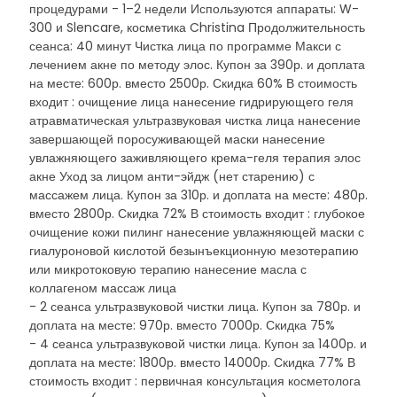
процедурами - 1–2 недели Используются аппараты: W-
300 и Slencare, косметика Christina Продолжительность
сеанса: 40 минут Чистка лица по программе Макси с
лечением акне по методу элос. Купон за 390р. и доплата
на месте: 600р. вместо 2500р. Скидка 60% В стоимость
входит : очищение лица нанесение гидрирующего геля
атравматическая ультразвуковая чистка лица нанесение
завершающей поросуживающей маски нанесение
увлажняющего заживляющего крема-геля терапия элос
акне Уход за лицом анти-эйдж (нет старению) с
массажем лица. Купон за 310р. и доплата на месте: 480р.
вместо 2800р. Скидка 72% В стоимость входит : глубокое
очищение кожи пилинг нанесение увлажняющей маски с
гиалуроновой кислотой безынъекционную мезотерапию
или микротоковую терапию нанесение масла с
коллагеном массаж лица
- 2 сеанса ультразвуковой чистки лица. Купон за 780р. и
доплата на месте: 970р. вместо 7000р. Скидка 75%
- 4 сеанса ультразвуковой чистки лица. Купон за 1400р. и
доплата на месте: 1800р. вместо 14000р. Скидка 77% В
стоимость входит : первичная консультация косметолога