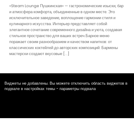
«Steam Lounge Пушкинская» — гастрономические изыски, бар
и атмосфера комфорта, объединенные в одном месте. Это
исключительное заведение, воплощение гармонии стиля и
кулинарного искусства. Интерьер представляет собой
элегантное сочетание современного дизайна и уюта, создавая
стильное пространство для ваших встреч.Барное меню
поражает своим разнообразием и качеством напитков: от
классических коктейлей до авторских композиций. Бармены
мастерски создают вкусовые […]
Виджеты не добавлены. Вы можете отключить область виджетов в
подвале в настройках темы - параметры подвала