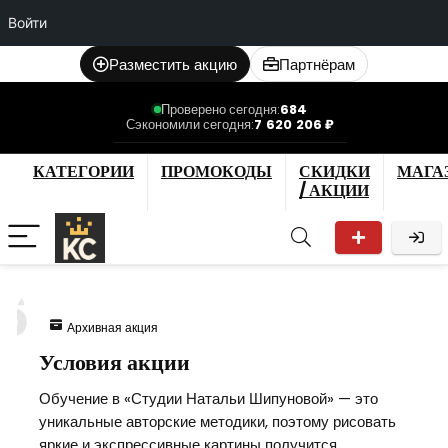
Войти
Разместить акцию
Партнёрам
Проверено сегодня:
684
Сэкономили сегодня:
7 620 206 ₽
КАТЕГОРИИ
ПРОМОКОДЫ
СКИДКИ
МАГА
/ АКЦИИ
6
Архивная акция
Условия акции
Обучение в «Студии Натальи Шипуновой» — это
уникальные авторские методики, поэтому рисовать
яркие и экспрессивные картины получится