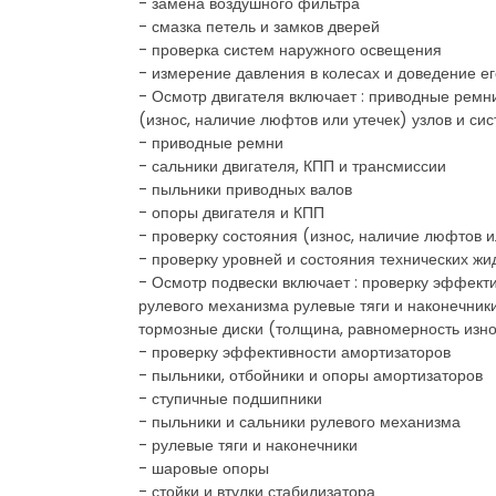
- замена воздушного фильтра
- смазка петель и замков дверей
- проверка систем наружного освещения
- измерение давления в колесах и доведение е
- Осмотр двигателя включает : приводные ремн
(износ, наличие люфтов или утечек) узлов и си
- приводные ремни
- сальники двигателя, КПП и трансмиссии
- пыльники приводных валов
- опоры двигателя и КПП
- проверку состояния (износ, наличие люфтов и
- проверку уровней и состояния технических жи
- Осмотр подвески включает : проверку эффект
рулевого механизма рулевые тяги и наконечник
тормозные диски (толщина, равномерность изн
- проверку эффективности амортизаторов
- пыльники, отбойники и опоры амортизаторов
- ступичные подшипники
- пыльники и сальники рулевого механизма
- рулевые тяги и наконечники
- шаровые опоры
- стойки и втулки стабилизатора