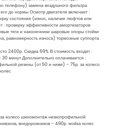
 по телефону) замена воздушного фильтра
его до нормы Осмотр двигателя включает :
ерку состояния (износ, наличие люфтов или
ет : проверку эффективности амортизаторов
евые тяги и наконечники шаровые опоры стойки
на, равномерность износа) тормозные суппорта
сто 2400р. Скидка 69% В стоимость входит :
: 30 минут Дополнительно оплачивается :
фильной резины (от 50 и ниже) - 75р. за колесо
колес
р. за колесо шиномонтаж низкопрофильной
инивэнов, внедорожников - 490р. мойка колес