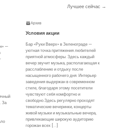
Лучшее сейчас →
Архив
Условия акции
Бар «Руки Вверх» в Зеленограде —
н» —
уютная точка притяжения любителей
в
приятной атмосферы. Здесь каждый
—
вечер звучит музыка, располагающая к
расслаблению и отдыху после
насыщенного рабочего дня. Интерьер
заведения выдержан в современном
стиле, благодаря этому посетители
чувствуют себя комфортно и
ичный
свободно.Здесь регулярно проходят
. За
тематические вечеринки, концерты
живой музыки и музыкальные вечера,
привлекающие широкую аудиторию
ало
горожан всех […]