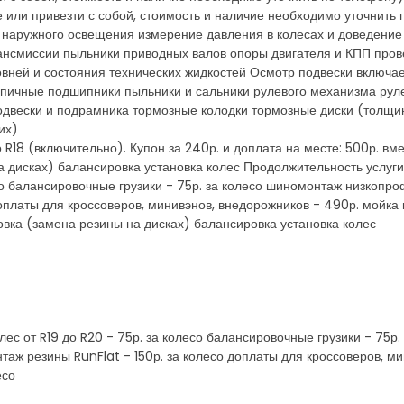
 или привезти с собой, стоимость и наличие необходимо уточнить
м наружного освещения измерение давления в колесах и доведение 
ансмиссии пыльники приводных валов опоры двигателя и КПП пров
овней и состояния технических жидкостей Осмотр подвески включа
упичные подшипники пыльники и сальники рулевого механизма рул
подвески и подрамника тормозные колодки тормозные диски (толщи
их)
R18 (включительно). Купон за 240р. и доплата на месте: 500р. вме
 дисках) балансировка установка колес Продолжительность услуги
со балансировочные грузики - 75р. за колесо шиномонтаж низкопро
оплаты для кроссоверов, минивэнов, внедорожников - 490р. мойка 
ровка (замена резины на дисках) балансировка установка колес
ес от R19 до R20 - 75р. за колесо балансировочные грузики - 75
нтаж резины RunFlat - 150р. за колесо доплаты для кроссоверов, м
есо