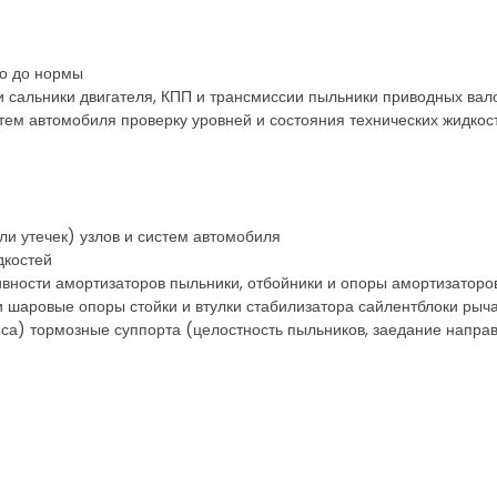
го до нормы
и сальники двигателя, КПП и трансмиссии пыльники приводных вал
стем автомобиля проверку уровней и состояния технических жидкос
ли утечек) узлов и систем автомобиля
дкостей
ивности амортизаторов пыльники, отбойники и опоры амортизаторо
и шаровые опоры стойки и втулки стабилизатора сайлентблоки рыч
оса) тормозные суппорта (целостность пыльников, заедание напр