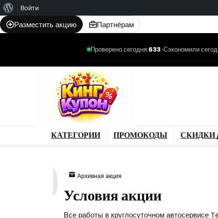
О
Войти
WordPress
Разместить акцию
Партнёрам
Проверено сегодня:
633
•
Сэкономили сегод
Категории
Промо
Магазины
Товар
КАТЕГОРИИ
ПРОМОКОДЫ
СКИДКИ 
699
Архивная акция
Условия акции
Все работы в круглосуточном автосервисе T