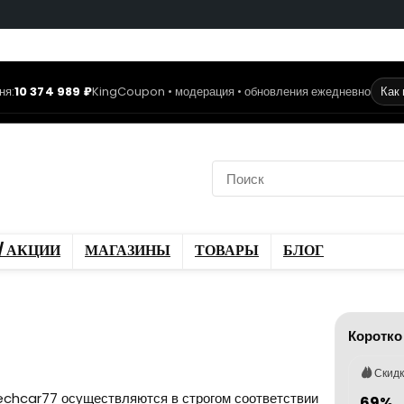
ня:
10 374 989 ₽
KingCoupon • модерация • обновления ежедневно
Как
коды
Скидки / Акции
ы
Блог
/ АКЦИИ
МАГАЗИНЫ
ТОВАРЫ
БЛОГ
Коротко
Скид
echcar77 осуществляются в строгом соответствии
69%