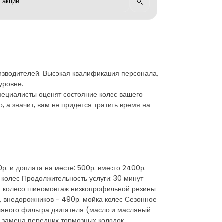
изводителей. Высокая квалификация персонала,
уровне.
пециалисты оценят состояние колес вашего
 а значит, вам не придется тратить время на
р. и доплата на месте: 500р. вместо 2400р.
 колес Продолжительность услуги: 30 минут
 за колесо шиномонтаж низкопрофильной резины
в, внедорожников - 490р. мойка колес Сезонное
сляного фильтра двигателя (масло и масляный
) замена передних тормозных колодок