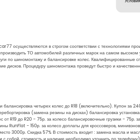
car77 осуществляются в строгом соответствии с технологиями про
 производить ТО автомобилей различных марок на самом высоком 
луги по шиномонтажу и балансировке колес. Квалифицированные с
ие дисков. Процедуру шиномонтажа проведут быстро и качественно,
 балансировка четырех колес до R18 (включительно). Купон за 240
перебортировка (замена резины на дисках) балансировка установка
с от R19 до R20 - 75р. за колесо балансировочные грузики - 75р.
зины RunFlat - 150р. за колесо доплаты для кроссоверов, минивэно
 вместо 3000р. Скидка 57% В стоимость входит : замена масла и ма
и с собой, стоимость и наличие необходимо уточнить по телефону