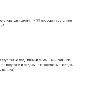
ов опоры двигателя и КПП проверку состояния
тей
в ступичные подшипники пыльники и сальники
агов подвески и подрамника тормозные колодки
авляющих)