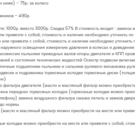
 ниже) - 75р. за колесо
жников - 490р.
сте: 1000р. вместо 3000р. Скидка 57% В стоимость входит : замена
и привезти с собой, стоимость и наличие необходимо уточнить п
 или привезти с собой, стоимость и наличие необходимо уточнить
м наружного освещения измерение давления в колесах и доведение 
ансмиссии пыльники приводных валов опоры двигателя и КПП пров
овней и состояния технических жидкостей Осмотр подвески включа
упичные подшипники пыльники и сальники рулевого механизма рул
подвески и подрамника тормозные колодки тормозные диски (толщи
их)
го фильтра двигателя (масло и масляный фильтр можно приобрести 
ена передних тормозных колодок (тормозные колодки можно приобр
елефону) замена воздушного фильтра смазка петель и замков две
 до нормы
 (масло и масляный фильтр можно приобрести на месте или привез
ые колодки можно приобрести на месте или привезти с собой, стои