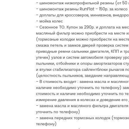
- шиномонтаж низкопрофильной резины (от 50 и
- шиномонтаж резины RunFlat - 150р. за колесо
- доплаты для кроссоверов, минивэнов, внедоро
- мойка колес
- Сезонное ТО. Купон за 290р. и доплата на ме
масляный фильтр можно приобрести на месте ил
(тормозные колодки можно приобрести на месте
смазка петель и замков дверей проверка систе
приводные ремни сальники двигателя, КПП и тр
утечек) узлов и систем автомобиля проверку ур
пыльники, отбойники и опоры амортизаторов ст
и втулки стабилизатора сайлентблоки рычагов 
(целостность пыльников, заедание направляющ
- В стоимость входит : замена масла и масляно
наличие необходимо уточнить по телефону) зам
стоимость и наличие необходимо уточнить по т
измерение давления в колесах и доведение его
- замена масла и масляного фильтра двигателя
уточнить по телефону)
- замена передних тормозных колодок (тормозн
телефону)