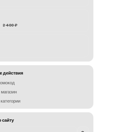
2 400 ₽
 действия
ромокод
 магазин
категории
о сайту