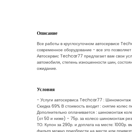
Описание
Все работы в круглосуточном автосервисе Tech
современное оборудование - все это позволяет
Автосервис Techcar77 предлагает вам свои ус
автомобиля, степень изношенности шин, состоян
ожидание.
Условия
- Услуги автосервиса Techcar77 : Шиномонтаж и
Скидка 69% В стоимость входит : снятие колес 
Дополнительно оплачивается : шиномонтаж коле
(от 50 и ниже) - 75р. за колесо шиномонтаж ре
ТО. Купон за 290р. и доплата на месте: 1000р.
фильтр можно приобрести на месте или привезт