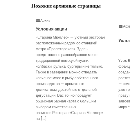
Похожие архивные страницы
Архив
Арх
Условия акции
«Старина Мюллер» — уютный ресторан,
Усло
расположенный рядом со станцией
метро «Пролетарская». Здесь
представлено разнообразное меню
традиционной немецкой кухни:
Yves 
колбаски, рулька, бургеры и не только.
франц
Также в заведении можно отведать
созда
копченое мясо и рыбу собственного
расти
производства — ароматные
— семе
деликатесы, достойные отдельной
уже тр
дегустации. Вас точно порадует
праву 
обширная барная карта с большим
завое
выбором качественных
миру.*
напитков.Ресторан «Старина Мюллер»
на […]