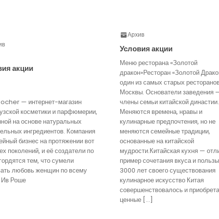
Архив
ив
Условия акции
Меню ресторана «Золотой
вия акции
дракон»Ресторан «Золотой Драко
один из самых старых ресторано
Москвы. Основатели заведения 
Rocher — интернет-магазин
члены семьи китайской династии.
узской косметики и парфюмерии,
Меняются времена, нравы и
нной на основе натуральных
кулинарные предпочтения, но не
тельных ингредиентов. Компания
меняются семейные традиции,
йный бизнес на протяжении вот
основанные на китайской
ех поколений, и её создатели по
мудрости.Китайская кухня — отл
гордятся тем, что сумели
пример сочетания вкуса и пользы
вать любовь женщин по всему
3000 лет своего существования
 Ив Роше
кулинарное искусство Китая
совершенствовалось и приобрет
ценные […]