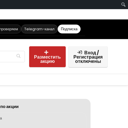
 проверяем
Telegram-канал
Подписка
Вход /
Разместить
Регистрация
акцию
отключены
 по акции
ка