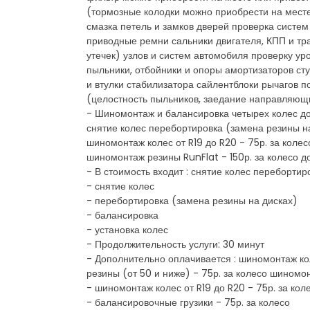
(тормозные колодки можно приобрести на месте
смазка петель и замков дверей проверка систе
приводные ремни сальники двигателя, КПП и тр
утечек) узлов и систем автомобиля проверку ур
пыльники, отбойники и опоры амортизаторов ст
и втулки стабилизатора сайлентблоки рычагов 
(целостность пыльников, заедание направляющ
- Шиномонтаж и балансировка четырех колес до 
снятие колес перебортировка (замена резины на
шиномонтаж колес от R19 до R20 - 75р. за коле
шиномонтаж резины RunFlat - 150р. за колесо д
- В стоимость входит : снятие колес переборти
- снятие колес
- перебортировка (замена резины на дисках)
- балансировка
- установка колес
- Продолжительность услуги: 30 минут
- Дополнительно оплачивается : шиномонтаж кол
резины (от 50 и ниже) - 75р. за колесо шиномо
- шиномонтаж колес от R19 до R20 - 75р. за кол
- балансировочные грузики - 75р. за колесо