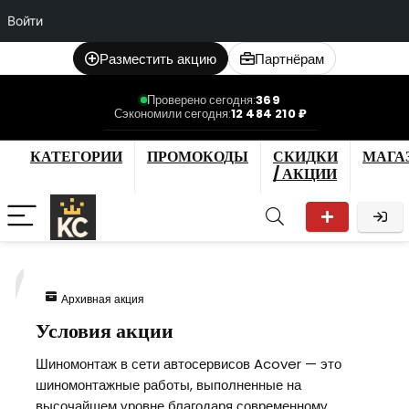
Войти
Разместить акцию
Партнёрам
Проверено сегодня:
369
Сэкономили сегодня:
12 484 210 ₽
КАТЕГОРИИ
ПРОМОКОДЫ
СКИДКИ
МАГА
/ АКЦИИ
7
Архивная акция
Условия акции
Шиномонтаж в сети автосервисов Acover — это
шиномонтажные работы, выполненные на
высочайшем уровне благодаря современному