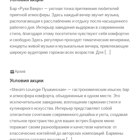
Бар «Руки Вверх» — уютная точка притяжения любителей
приятной атмосферы. Здесь каждый вечер звучит музыка,
располагающая к расслаблению и отдыху после насыщенного
рабочего дня. Интерьер заведения выдержан в современном
стиле, благодаря этому посетители чувствуют себя комфортно
и свободно.Здесь регулярно проходят тематические вечеринки,
концерты живой музыки и музыкальные вечера, привлекающие
широкую аудиторию горожан всех возрастов. Для […]
Архив
Условия акции
«Steam Lounge Пушкинская» — гастрономические изыски, бар
и атмосфера комфорта, объединенные в одном месте. Это
исключительное заведение, воплощение гармонии стиля и
кулинарного искусства. Интерьер представляет собой
элегантное сочетание современного дизайна и уюта, создавая
стильное пространство для ваших встреч.Барное меню
поражает своим разнообразием и качеством напитков: от
классических коктейлей до авторских композиций. Бармены
мастерски создают вкусовые […]