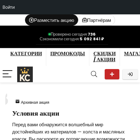
Войти
Разместить акцию
Партнёрам
Проверено сегодня:
736
Сэкономили сегодня:
5 092 841 ₽
КАТЕГОРИИ
ПРОМОКОДЫ
СКИДКИ
МАГА
/ АКЦИИ
8
Архивная акция
Условия акции
Перед вами обнаружится волшебный мир
достойнейших из материалов — холста и масляных
красок. Вы раскроете их потрясающие возможности.