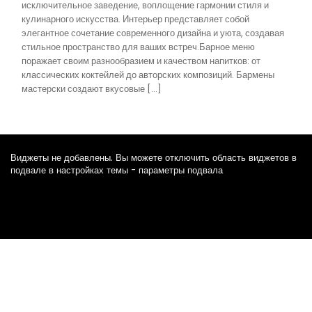
исключительное заведение, воплощение гармонии стиля и
кулинарного искусства. Интерьер представляет собой
элегантное сочетание современного дизайна и уюта, создавая
стильное пространство для ваших встреч.Барное меню
поражает своим разнообразием и качеством напитков: от
классических коктейлей до авторских композиций. Бармены
мастерски создают вкусовые […]
Виджеты не добавлены. Вы можете отключить область виджетов в
подвале в настройках темы - параметры подвала