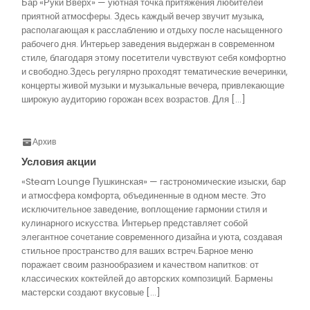
Бар «Руки Вверх» — уютная точка притяжения любителей
приятной атмосферы. Здесь каждый вечер звучит музыка,
располагающая к расслаблению и отдыху после насыщенного
рабочего дня. Интерьер заведения выдержан в современном
стиле, благодаря этому посетители чувствуют себя комфортно
и свободно.Здесь регулярно проходят тематические вечеринки,
концерты живой музыки и музыкальные вечера, привлекающие
широкую аудиторию горожан всех возрастов. Для […]
Архив
Условия акции
«Steam Lounge Пушкинская» — гастрономические изыски, бар
и атмосфера комфорта, объединенные в одном месте. Это
исключительное заведение, воплощение гармонии стиля и
кулинарного искусства. Интерьер представляет собой
элегантное сочетание современного дизайна и уюта, создавая
стильное пространство для ваших встреч.Барное меню
поражает своим разнообразием и качеством напитков: от
классических коктейлей до авторских композиций. Бармены
мастерски создают вкусовые […]