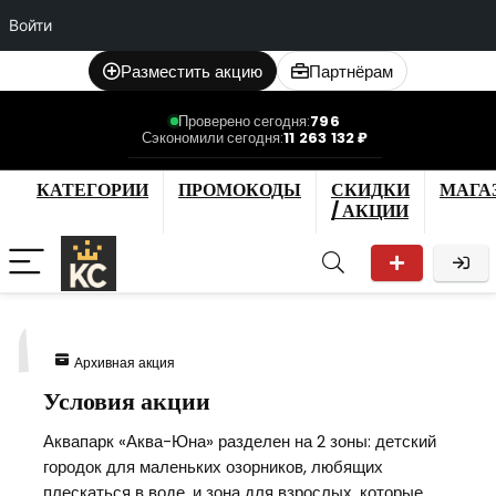
Войти
Разместить акцию
Партнёрам
Проверено сегодня:
796
Сэкономили сегодня:
11 263 132 ₽
КАТЕГОРИИ
ПРОМОКОДЫ
СКИДКИ
МАГА
/ АКЦИИ
1
Архивная акция
Условия акции
Аквапарк «Аква-Юна» разделен на 2 зоны: детский
городок для маленьких озорников, любящих
плескаться в воде, и зона для взрослых, которые