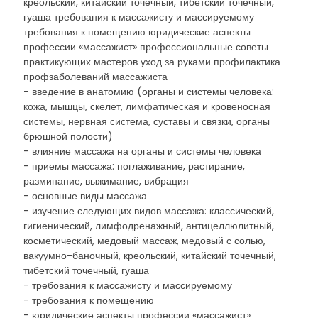
креольский, китайский точечный, тибетский точечный,
гуаша требования к массажисту и массируемому
требования к помещению юридические аспекты
профессии «массажист» профессиональные советы
практикующих мастеров уход за руками профилактика
профзаболеваний массажиста
- введение в анатомию (органы и системы человека:
кожа, мышцы, скелет, лимфатическая и кровеносная
системы, нервная система, суставы и связки, органы
брюшной полости)
- влияние массажа на органы и системы человека
- приемы массажа: поглаживание, растирание,
разминание, выжимание, вибрация
- основные виды массажа
- изучение следующих видов массажа: классический,
гигиенический, лимфодренажный, антицеллюлитный,
косметический, медовый массаж, медовый с солью,
вакуумно-баночный, креольский, китайский точечный,
тибетский точечный, гуаша
- требования к массажисту и массируемому
- требования к помещению
- юридические аспекты профессии «массажист»