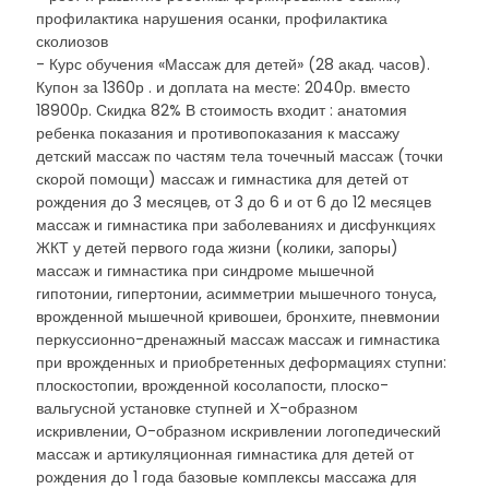
профилактика нарушения осанки, профилактика
сколиозов
- Курс обучения «Массаж для детей» (28 акад. часов).
Купон за 1360р . и доплата на месте: 2040р. вместо
18900р. Скидка 82% В стоимость входит : анатомия
ребенка показания и противопоказания к массажу
детский массаж по частям тела точечный массаж (точки
скорой помощи) массаж и гимнастика для детей от
рождения до 3 месяцев, от 3 до 6 и от 6 до 12 месяцев
массаж и гимнастика при заболеваниях и дисфункциях
ЖКТ у детей первого года жизни (колики, запоры)
массаж и гимнастика при синдроме мышечной
гипотонии, гипертонии, асимметрии мышечного тонуса,
врожденной мышечной кривошеи, бронхите, пневмонии
перкуссионно-дренажный массаж массаж и гимнастика
при врожденных и приобретенных деформациях ступни:
плоскостопии, врожденной косолапости, плоско-
вальгусной установке ступней и Х-образном
искривлении, О-образном искривлении логопедический
массаж и артикуляционная гимнастика для детей от
рождения до 1 года базовые комплексы массажа для