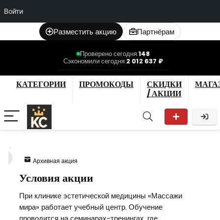
Войти
Разместить акцию
Партнёрам
Проверено сегодня:
148
Сэкономили сегодня:
2 012 637 ₽
КАТЕГОРИИ
ПРОМОКОДЫ
СКИДКИ
МАГА
/ АКЦИИ
5
Архивная акция
Условия акции
При клинике эстетической медицины «Массажи
мира» работает учебный центр. Обучение
проводится на семинарах-тренингах, где