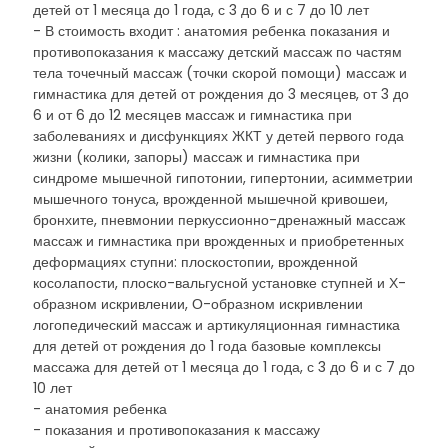
детей от 1 месяца до 1 года, с 3 до 6 и с 7 до 10 лет
- В стоимость входит : анатомия ребенка показания и
противопоказания к массажу детский массаж по частям
тела точечный массаж (точки скорой помощи) массаж и
гимнастика для детей от рождения до 3 месяцев, от 3 до
6 и от 6 до 12 месяцев массаж и гимнастика при
заболеваниях и дисфункциях ЖКТ у детей первого года
жизни (колики, запоры) массаж и гимнастика при
синдроме мышечной гипотонии, гипертонии, асимметрии
мышечного тонуса, врожденной мышечной кривошеи,
бронхите, пневмонии перкуссионно-дренажный массаж
массаж и гимнастика при врожденных и приобретенных
деформациях ступни: плоскостопии, врожденной
косолапости, плоско-вальгусной установке ступней и Х-
образном искривлении, О-образном искривлении
логопедический массаж и артикуляционная гимнастика
для детей от рождения до 1 года базовые комплексы
массажа для детей от 1 месяца до 1 года, с 3 до 6 и с 7 до
10 лет
- анатомия ребенка
- показания и противопоказания к массажу