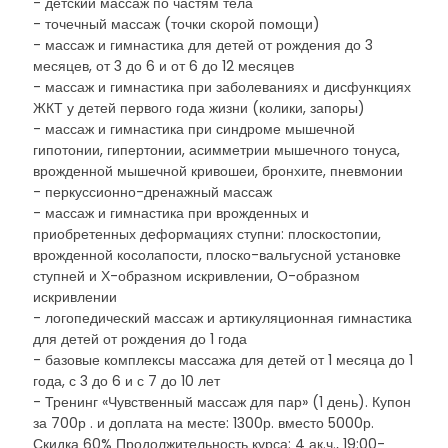
- детский массаж по частям тела
- точечный массаж (точки скорой помощи)
- массаж и гимнастика для детей от рождения до 3
месяцев, от 3 до 6 и от 6 до 12 месяцев
- массаж и гимнастика при заболеваниях и дисфункциях
ЖКТ у детей первого года жизни (колики, запоры)
- массаж и гимнастика при синдроме мышечной
гипотонии, гипертонии, асимметрии мышечного тонуса,
врожденной мышечной кривошеи, бронхите, пневмонии
- перкуссионно-дренажный массаж
- массаж и гимнастика при врожденных и
приобретенных деформациях ступни: плоскостопии,
врожденной косолапости, плоско-вальгусной установке
ступней и Х-образном искривлении, О-образном
искривлении
- логопедический массаж и артикуляционная гимнастика
для детей от рождения до 1 года
- базовые комплексы массажа для детей от 1 месяца до 1
года, с 3 до 6 и с 7 до 10 лет
- Тренинг «Чувственный массаж для пар» (1 день). Купон
за 700р . и доплата на месте: 1300р. вместо 5000р.
Скидка 60% Продолжительность курса: 4 ак.ч., 19:00-