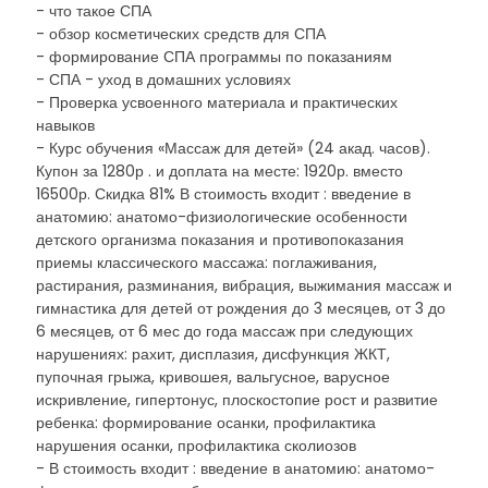
- что такое СПА
- обзор косметических средств для СПА
- формирование СПА программы по показаниям
- СПА - уход в домашних условиях
- Проверка усвоенного материала и практических
навыков
- Курс обучения «Массаж для детей» (24 акад. часов).
Купон за 1280р . и доплата на месте: 1920р. вместо
16500р. Скидка 81% В стоимость входит : введение в
анатомию: анатомо-физиологические особенности
детского организма показания и противопоказания
приемы классического массажа: поглаживания,
растирания, разминания, вибрация, выжимания массаж и
гимнастика для детей от рождения до 3 месяцев, от 3 до
6 месяцев, от 6 мес до года массаж при следующих
нарушениях: рахит, дисплазия, дисфункция ЖКТ,
пупочная грыжа, кривошея, вальгусное, варусное
искривление, гипертонус, плоскостопие рост и развитие
ребенка: формирование осанки, профилактика
нарушения осанки, профилактика сколиозов
- В стоимость входит : введение в анатомию: анатомо-