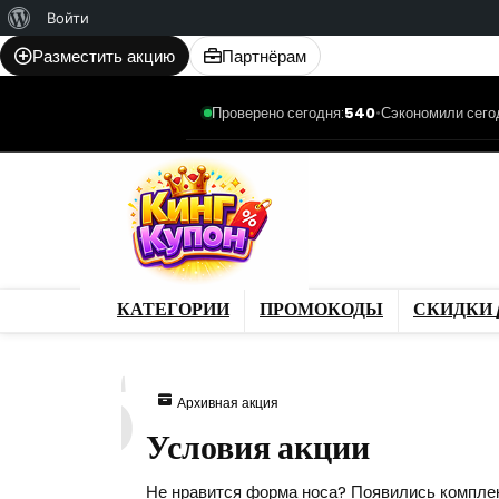
О
Войти
WordPress
Разместить акцию
Партнёрам
Проверено сегодня:
540
•
Сэкономили сего
Категории
Промо
Магазины
Товар
КАТЕГОРИИ
ПРОМОКОДЫ
СКИДКИ 
815
Архивная акция
Условия акции
Не нравится форма носа? Появились компле