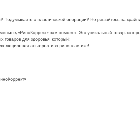
? Подумываете о пластической операции? Не решайтесь на крайн
ь меньше, «РиноКоррект» вам поможет. Это уникальный товар, кото
х товаров для здоровья, который:
революционная альтернатива ринопластике!
РиноКоррект»