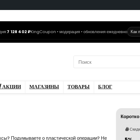
дня:
7 128 402 ₽
KingCoupon • модерация • обновления ежедневно
Как 
коды
Скидки / Акции
ы
Блог
/ АКЦИИ
МАГАЗИНЫ
ТОВАРЫ
БЛОГ
Коротко
Скид
ксы? Подумываете о пластической операции? Не
5%