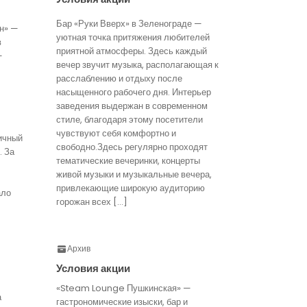
Бар «Руки Вверх» в Зеленограде —
н» —
уютная точка притяжения любителей
в
приятной атмосферы. Здесь каждый
—
вечер звучит музыка, располагающая к
расслаблению и отдыху после
насыщенного рабочего дня. Интерьер
заведения выдержан в современном
стиле, благодаря этому посетители
чувствуют себя комфортно и
ичный
свободно.Здесь регулярно проходят
. За
тематические вечеринки, концерты
живой музыки и музыкальные вечера,
привлекающие широкую аудиторию
ало
горожан всех […]
Архив
Условия акции
«Steam Lounge Пушкинская» —
а
гастрономические изыски, бар и