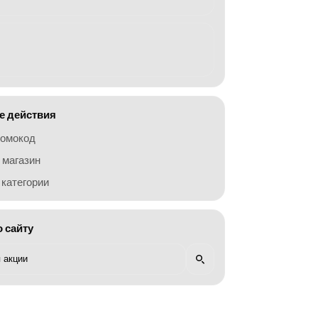
 действия
ромокод
 магазин
категории
о сайту