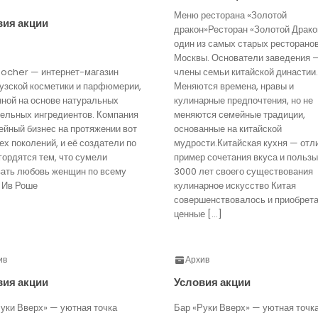
Меню ресторана «Золотой
вия акции
дракон»Ресторан «Золотой Драко
один из самых старых ресторано
Москвы. Основатели заведения 
Rocher — интернет-магазин
члены семьи китайской династии.
узской косметики и парфюмерии,
Меняются времена, нравы и
нной на основе натуральных
кулинарные предпочтения, но не
тельных ингредиентов. Компания
меняются семейные традиции,
йный бизнес на протяжении вот
основанные на китайской
ех поколений, и её создатели по
мудрости.Китайская кухня — отл
гордятся тем, что сумели
пример сочетания вкуса и пользы
вать любовь женщин по всему
3000 лет своего существования
 Ив Роше
кулинарное искусство Китая
совершенствовалось и приобрет
ценные […]
ив
Архив
вия акции
Условия акции
уки Вверх» — уютная точка
Бар «Руки Вверх» — уютная точк