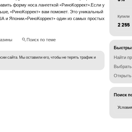
равить форму носа лангеткой «РиноКоррект».Если у
ньше, «РиноКоррект» вам поможет. Это уникальный
Купили
ША и Японии.«РиноКоррект» один из самых простых
2 255
газины
Поиск по теме
Быстрые
Найти п
сии сайта. Мы оставили его, чтобы не терять трафик и
Выбрать
Открыть 
Поиск п