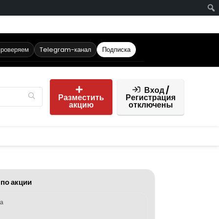
проверяем
Telegram-канал
Подписка
Вход /
Разместить
Регистрация
акцию
отключены
 по акции
ка