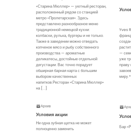
«Старина Мюллер» — уютный ресторан,
Усло
расположенный рядом со станцией
метро «Пролетарская». Здесь
представлено разнообразное меню
традиционной немецкой кухни:
Yves 
колбаски, рулька, бургеры и не только.
франц
Также в заведении можно отведать
созда
копченое мясо и рыбу собственного
расти
производства — ароматные
— семе
деликатесы, достойные отдельной
уже тр
дегустации. Вас точно порадует
праву 
обширная барная карта с большим
завое
выбором качественных
миру.*
напитков.Ресторан «Старина Мюллер»
на […]
Архив
Арх
Условия акции
Усло
Ни одна зубная щетка не может
Бар «Р
полноценно заменить