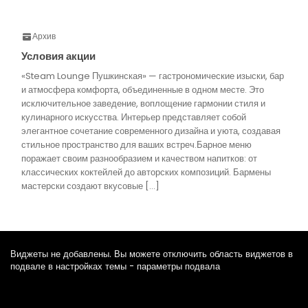
Архив
Условия акции
«Steam Lounge Пушкинская» — гастрономические изыски, бар
и атмосфера комфорта, объединенные в одном месте. Это
исключительное заведение, воплощение гармонии стиля и
кулинарного искусства. Интерьер представляет собой
элегантное сочетание современного дизайна и уюта, создавая
стильное пространство для ваших встреч.Барное меню
поражает своим разнообразием и качеством напитков: от
классических коктейлей до авторских композиций. Бармены
мастерски создают вкусовые […]
Виджеты не добавлены. Вы можете отключить область виджетов в
подвале в настройках темы - параметры подвала