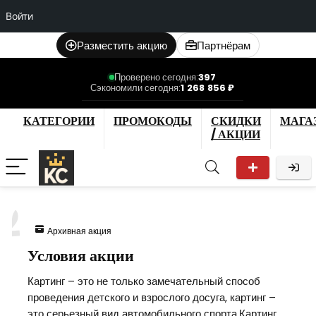
Войти
Разместить акцию
Партнёрам
Проверено сегодня:
397
Сэкономили сегодня:
1 268 856 ₽
КАТЕГОРИИ
ПРОМОКОДЫ
СКИДКИ
МАГА
/ АКЦИИ
2
Архивная акция
Условия акции
Картинг – это не только замечательный способ
проведения детского и взрослого досуга, картинг –
это серьезный вид автомобильного спорта.Картинг