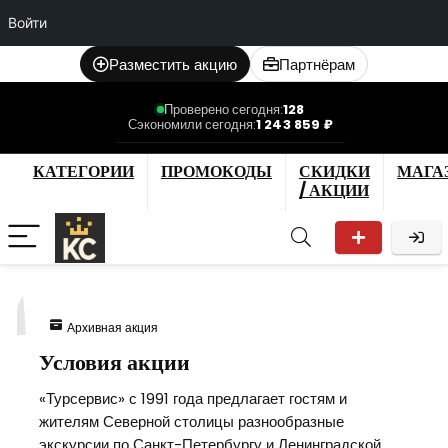
Войти
Разместить акцию
Партнёрам
Проверено сегодня:
128
Сэкономили сегодня:
1 243 859 ₽
КАТЕГОРИИ
ПРОМОКОДЫ
СКИДКИ
МАГА
/ АКЦИИ
1
Архивная акция
Условия акции
«Турсервис» с 1991 года предлагает гостям и
жителям Северной столицы разнообразные
экскурсии по Санкт-Петербургу и Ленинградской