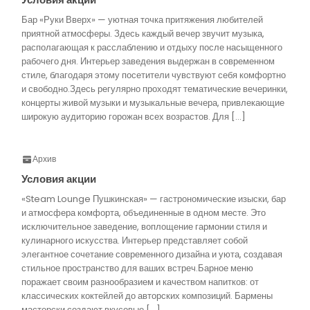
Бар «Руки Вверх» — уютная точка притяжения любителей
приятной атмосферы. Здесь каждый вечер звучит музыка,
располагающая к расслаблению и отдыху после насыщенного
рабочего дня. Интерьер заведения выдержан в современном
стиле, благодаря этому посетители чувствуют себя комфортно
и свободно.Здесь регулярно проходят тематические вечеринки,
концерты живой музыки и музыкальные вечера, привлекающие
широкую аудиторию горожан всех возрастов. Для […]
Архив
Условия акции
«Steam Lounge Пушкинская» — гастрономические изыски, бар
и атмосфера комфорта, объединенные в одном месте. Это
исключительное заведение, воплощение гармонии стиля и
кулинарного искусства. Интерьер представляет собой
элегантное сочетание современного дизайна и уюта, создавая
стильное пространство для ваших встреч.Барное меню
поражает своим разнообразием и качеством напитков: от
классических коктейлей до авторских композиций. Бармены
мастерски создают вкусовые […]