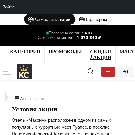
Войти
Разместить акцию
Партнёрам
Проверено сегодня:
497
Сэкономили сегодня:
4 070 343 ₽
КАТЕГОРИИ
ПРОМОКОДЫ
СКИДКИ
МАГА
/ АКЦИИ
4
Архивная акция
Условия акции
Отель «Максим» расположен в одном из самых
популярных курортных мест Туапсе, в поселке
Новомихайловский. К морю ведет пешеходная