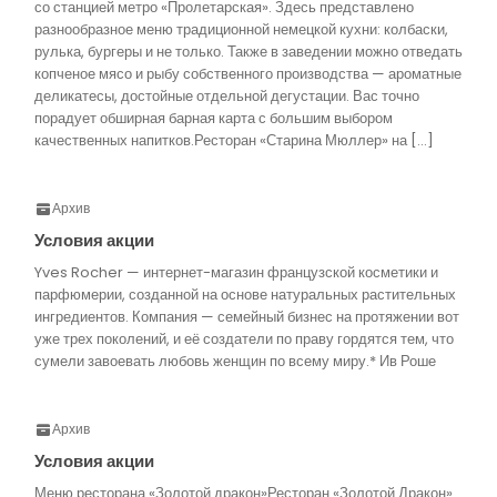
со станцией метро «Пролетарская». Здесь представлено
разнообразное меню традиционной немецкой кухни: колбаски,
рулька, бургеры и не только. Также в заведении можно отведать
копченое мясо и рыбу собственного производства — ароматные
деликатесы, достойные отдельной дегустации. Вас точно
порадует обширная барная карта с большим выбором
качественных напитков.Ресторан «Старина Мюллер» на […]
Архив
Условия акции
Yves Rocher — интернет-магазин французской косметики и
парфюмерии, созданной на основе натуральных растительных
ингредиентов. Компания — семейный бизнес на протяжении вот
уже трех поколений, и её создатели по праву гордятся тем, что
сумели завоевать любовь женщин по всему миру.* Ив Роше
Архив
Условия акции
Меню ресторана «Золотой дракон»Ресторан «Золотой Дракон»