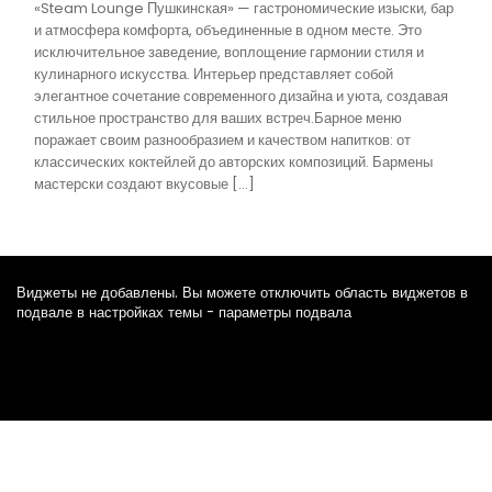
«Steam Lounge Пушкинская» — гастрономические изыски, бар
и атмосфера комфорта, объединенные в одном месте. Это
исключительное заведение, воплощение гармонии стиля и
кулинарного искусства. Интерьер представляет собой
элегантное сочетание современного дизайна и уюта, создавая
стильное пространство для ваших встреч.Барное меню
поражает своим разнообразием и качеством напитков: от
классических коктейлей до авторских композиций. Бармены
мастерски создают вкусовые […]
Виджеты не добавлены. Вы можете отключить область виджетов в
подвале в настройках темы - параметры подвала