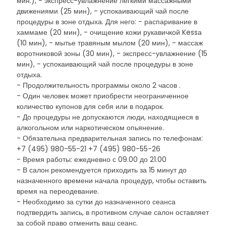
мин.), - экспресс-увлажнение легкими массажными
движениями (25 мин), - успокаивающий чай после
процедуры в зоне отдыха. Для него: - распаривание в
хаммаме (20 мин), - очищение кожи рукавичкой Kessа
(10 мин), - мытье травяным мылом (20 мин), - массаж
воротниковой зоны (30 мин), - экспресс-увлажнение (15
мин), - успокаивающий чай после процедуры в зоне
отдыха.
- Продолжительность программы около 2 часов .
- Один человек может приобрести неограниченное
количество купонов для себя или в подарок.
- До процедуры не допускаются люди, находящиеся в
алкогольном или наркотическом опьянение.
- Обязательна предварительная запись по телефонам:
+7 (495) 980-55-21 +7 (495) 980-55-26
- Время работы: ежедневно с 09.00 до 21.00
- В салон рекомендуется приходить за 15 минут до
назначенного времени начала процедур, чтобы оставить
время на переодевание.
- Необходимо за сутки до назначенного сеанса
подтвердить запись, в противном случае салон оставляет
за собой право отменить ваш сеанс.