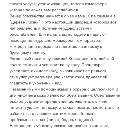
спектр услуг и успокаивающая, теплая атмосфера,
которая поможет вам расслабиться.
Вечер блаженства начнётся с хаммама . Спа хаммам в
"Дереве Жизни" – это настоящий дворец, в котором все
направлено для получения удовольствия и
расслабления. Для начала вы попадете в парную –
помещение отделано мрамором. Температура
комфортная и прекрасно подготавливает кожу к
будущему пилингу.
Роскошный пилинг рукавичкой Kessa или гималайской
солью смягчит и успокоит вашу кожу. Процедура
укрепляет, очищает кожу, выравнивает ее рельеф,
стимулирует регенерацию клеток кожи, придает ей
гладкость и ухоженный вид.
Незаменимыми помощниками в борьбе с целлюлитом и
для лифтинга кожи являются обертывания. Обертывание
быстро устраняет проявления целлюлита, отлично
питает и увлажняет кожу, а также помогает моментально
избавиться от лишних сантиметров объема в
проблемных зонах (живот, бедра, ягодицы).
Настоящее глубокое увлажнение любого типа кожи,