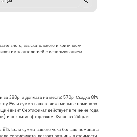
ательного, взыскательного и критически
нчивая имплантологией с использованием
 за 380р. и доплата на месте: 570р. Скидка 81%
ранту Если сумма вашего чека меньше номинала
щий визит Сертификат действует в течение года
и) и покрытие фторлаком. Купон за 255р. и
дка 81% Если сумма вашего чека больше номинала
ала сертификата, возврат разницы в стоимости