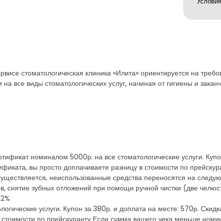
ервисе стоматологическая клиника «Илита» ориентируется на требов
 на все виды стоматологических услуг, начиная от гигиены и зака
ртификат номиналом 5000р. на все стоматологические услуги. Купон
фиката, вы просто доплачиваете разницу в стоимости по прейску
осуществляется, неиспользованные средства переносятся на следую
ов, снятие зубных отложений при помощи ручной чистки (две челюст
82%
огические услуги. Купон за 380р. и доплата на месте: 570р. Ски
в стоимости по прейскуранту Если сумма вашего чека меньше номин