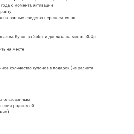
 года с момента активации
уранту
ользованные средства переносятся на
лаком. Купон за 255р. и доплата на месте: 300р.
ить на месте
ное количество купонов в подарок (из расчета
 использованным
ешения родителей
ение)