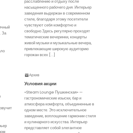
расслаблению и отдыху после
насыщенного рабочего дня. Интерьер
заведения выдержан в современном
стиле, благодаря этому посетители
чувствуют себя комфортно и
ичный
свободно.Здесь регулярно проходят
. За
тематические вечеринки, концерты
живой музыки и музыкальные вечера,
привлекающие широкую аудиторию
ало
горожан всех […]
Архив
Условия акции
«Steam Lounge Пушкинская» —
а
гастрономические изыски, бар и
атмосфера комфорта, объединенные в
звучит
одном месте. Это исключительное
заведение, воплощение гармонии стиля
и кулинарного искусства. Интерьер
рьер
представляет собой элегантное
ном