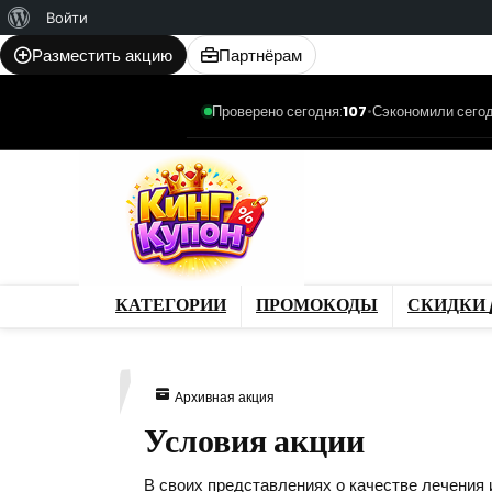
О
Войти
WordPress
Разместить акцию
Партнёрам
Проверено сегодня:
107
•
Сэкономили сегод
Категории
Промо
Магазины
Товар
КАТЕГОРИИ
ПРОМОКОДЫ
СКИДКИ 
027
Архивная акция
Условия акции
В своих представлениях о качестве лечения 