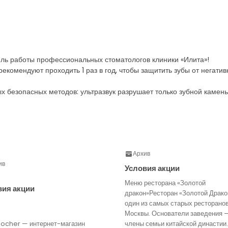
цель работы профессиональных стоматологов клиники «Илита»!
екомендуют проходить 1 раз в год, чтобы защитить зубы от негатив
ых безопасных методов: ультразвук разрушает только зубной камень
Архив
ив
Условия акции
Меню ресторана «Золотой
вия акции
дракон»Ресторан «Золотой Драко
один из самых старых ресторано
Москвы. Основатели заведения 
Rocher — интернет-магазин
члены семьи китайской династии.