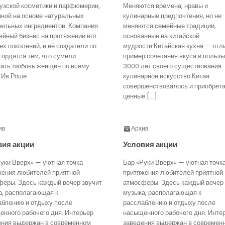
узской косметики и парфюмерии,
Меняются времена, нравы и
нной на основе натуральных
кулинарные предпочтения, но не
тельных ингредиентов. Компания
меняются семейные традиции,
йный бизнес на протяжении вот
основанные на китайской
ех поколений, и её создатели по
мудрости.Китайская кухня — отл
гордятся тем, что сумели
пример сочетания вкуса и пользы
вать любовь женщин по всему
3000 лет своего существования
 Ив Роше
кулинарное искусство Китая
совершенствовалось и приобрет
ценные […]
ив
Архив
вия акции
Условия акции
уки Вверх» — уютная точка
Бар «Руки Вверх» — уютная точк
жения любителей приятной
притяжения любителей приятной
феры. Здесь каждый вечер звучит
атмосферы. Здесь каждый вечер 
а, располагающая к
музыка, располагающая к
аблению и отдыху после
расслаблению и отдыху после
нного рабочего дня. Интерьер
насыщенного рабочего дня. Инте
ения выдержан в современном
заведения выдержан в современ