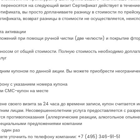
 переносятся на следующий визит Сертификат действует в течение
тификата, вы просто доплачиваете разницу в стоимости по прейск
тификата, возврат разницы в стоимости не осуществляется, неисп
та активации
тложений при помощи ручной чистки (две челюсти) и покрытие фтор
зносом от общей стоимости. Полную стоимость необходимо доплат
слуг
дним купоном по данной акции. Вы можете приобрести неограничен
фону с указанием номера купона
ли СМС-купон на месте
ене своего визита за 24 часа до времени записи, купон считается
етним лицам. Несовершеннолетним услуга предоставляется с разр
ся противопоказания (аллергические реакции, алкогольное опьян
 специальными предложениями компании
 один раз
ете уточнить по телефону компании: +7 (495) 346-91-51