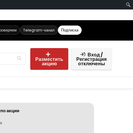
проверяем
Telegram-канал
Подписка
Вход /
Разместить
Регистрация
акцию
отключены
 по акции
ка