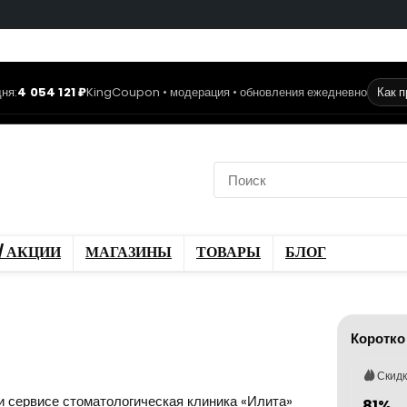
ня:
4 054 121 ₽
KingCoupon • модерация • обновления ежедневно
Как 
коды
Скидки / Акции
ы
Блог
/ АКЦИИ
МАГАЗИНЫ
ТОВАРЫ
БЛОГ
Коротко
Скид
и сервисе стоматологическая клиника «Илита»
81%