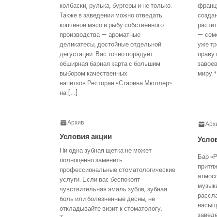
колбаски, рулька, бургеры и не только.
франц
Также в заведении можно отведать
созда
копченое мясо и рыбу собственного
расти
производства — ароматные
— семе
деликатесы, достойные отдельной
уже тр
дегустации. Вас точно порадует
праву 
обширная барная карта с большим
завое
выбором качественных
миру.*
напитков.Ресторан «Старина Мюллер»
на […]
Архив
Арх
Условия акции
Усло
Ни одна зубная щетка не может
Бар «Р
полноценно заменить
притя
профессиональные стоматологические
атмос
услуги. Если вас беспокоят
музык
чувствительная эмаль зубов, зубная
рассл
боль или болезненные десны, не
насыще
откладывайте визит к стоматологу.
завед