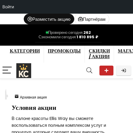
Войти
Разместить акцию
Партнёрам
Проверено сегодня:
262
Сэкономили сегодня:
1 810 895 ₽
КАТЕГОРИИ
ПРОМОКОДЫ
СКИДКИ
МАГА
/ АКЦИИ
4
Архивная акция
Условия акции
В салоне красоты Ellis Way вы сможете
воспользоваться полным комплексом услуг и
процедур, которые сделают вашу внешность