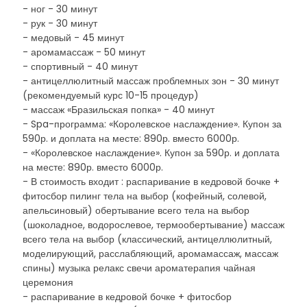
- ног - 30 минут
- рук - 30 минут
- медовый - 45 минут
- аромамассаж - 50 минут
- спортивный - 40 минут
- антицеллюлитный массаж проблемных зон - 30 минут
(рекомендуемый курс 10-15 процедур)
- массаж «Бразильская попка» - 40 минут
- Spa-программа: «Королевское наслаждение». Купон за
590р. и доплата на месте: 890р. вместо 6000р.
- «Королевское наслаждение». Купон за 590р. и доплата
на месте: 890р. вместо 6000р.
- В стоимость входит : распаривание в кедровой бочке +
фитосбор пилинг тела на выбор (кофейный, солевой,
апельсиновый) обертывание всего тела на выбор
(шоколадное, водорослевое, термообертывание) массаж
всего тела на выбор (классический, антицеллюлитный,
моделирующий, расслабляющий, аромамассаж, массаж
спины) музыка релакс свечи ароматерапия чайная
церемония
- распаривание в кедровой бочке + фитосбор