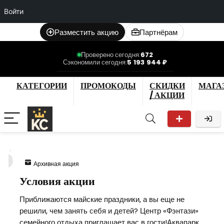
Войти
Разместить акцию
Партнёрам
Проверено сегодня:
672
Сэкономили сегодня:
5 193 944 ₽
КАТЕГОРИИ
ПРОМОКОДЫ
СКИДКИ
МАГА
/ АКЦИИ
5
Архивная акция
Условия акции
Приближаются майские праздники, а вы еще не
решили, чем занять себя и детей? Центр «Фэнтази»
семейного отдыха приглашает вас в гости!Аквапарк