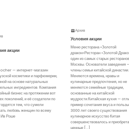
Архив
ив
Условия акции
Меню ресторана «Золотой
вия акции
дракон»Ресторан «Золотой Драко
один из самых старых ресторано
Москвы. Основатели заведения 
Rocher — интернет-магазин
члены семьи китайской династии.
узской косметики и парфюмерии,
Меняются времена, нравы и
нной на основе натуральных
кулинарные предпочтения, но не
тельных ингредиентов. Компания
меняются семейные традиции,
йный бизнес на протяжении вот
основанные на китайской
ех поколений, и её создатели по
мудрости.Китайская кухня — отл
гордятся тем, что сумели
пример сочетания вкуса и пользы
вать любовь женщин по всему
3000 лет своего существования
 Ив Роше
кулинарное искусство Китая
совершенствовалось и приобрет
ценные […]