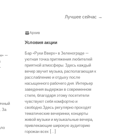
Лучшее сейчас →
Архив
Условия акции
Бар «Руки Вверх» в Зеленограде —
н» —
уютная точка притяжения любителей
в
приятной атмосферы. Здесь каждый
—
вечер звучит музыка, располагающая к
расслаблению и отдыху после
насыщенного рабочего дня. Интерьер
заведения выдержан в современном
стиле, благодаря этому посетители
чувствуют себя комфортно и
ичный
свободно.Здесь регулярно проходят
. За
тематические вечеринки, концерты
живой музыки и музыкальные вечера,
привлекающие широкую аудиторию
ало
горожан всех […]