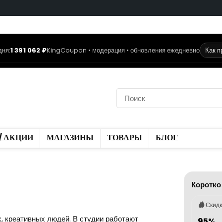
дня:
1 391 062 ₽
KingCoupon • модерация • обновления ежедневно
Как 
коды
Скидки / Акции
ы
Блог
/ АКЦИИ
МАГАЗИНЫ
ТОВАРЫ
БЛОГ
Коротко
Скид
, креативных людей. В студии работают
95%