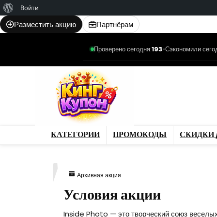
О
Войти
WordPress
Разместить акцию
Партнёрам
Проверено сегодня:
193
•
Сэкономили сего
Категории
Промо
Магазины
Товар
КАТЕГОРИИ
ПРОМОКОДЫ
СКИДКИ 
067
Архивная акция
Условия акции
Inside Photo — это творческий союз веселых