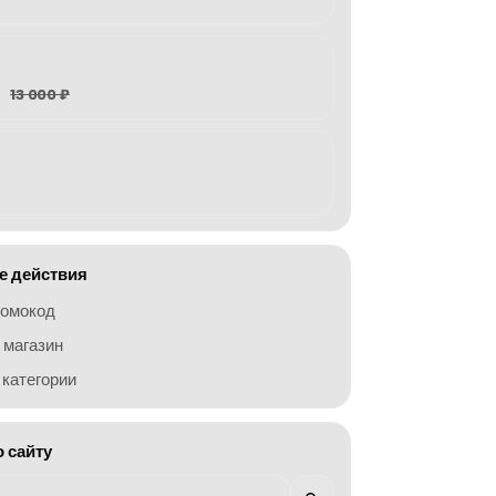
13 000 ₽
 действия
ромокод
 магазин
категории
о сайту