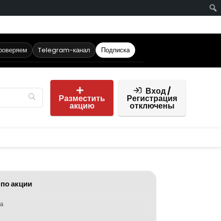
проверяем
Telegram-канал
Подписка
Вход /
Разместить
Регистрация
акцию
отключены
 по акции
ка