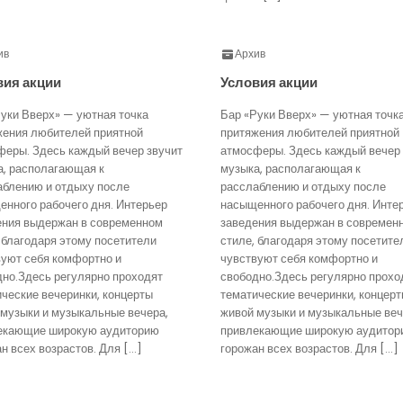
ив
Архив
вия акции
Условия акции
уки Вверх» — уютная точка
Бар «Руки Вверх» — уютная точк
жения любителей приятной
притяжения любителей приятной
феры. Здесь каждый вечер звучит
атмосферы. Здесь каждый вечер 
а, располагающая к
музыка, располагающая к
аблению и отдыху после
расслаблению и отдыху после
нного рабочего дня. Интерьер
насыщенного рабочего дня. Инте
ения выдержан в современном
заведения выдержан в современ
 благодаря этому посетители
стиле, благодаря этому посетите
вуют себя комфортно и
чувствуют себя комфортно и
дно.Здесь регулярно проходят
свободно.Здесь регулярно прохо
ческие вечеринки, концерты
тематические вечеринки, концер
 музыки и музыкальные вечера,
живой музыки и музыкальные веч
екающие широкую аудиторию
привлекающие широкую аудитор
н всех возрастов. Для […]
горожан всех возрастов. Для […]