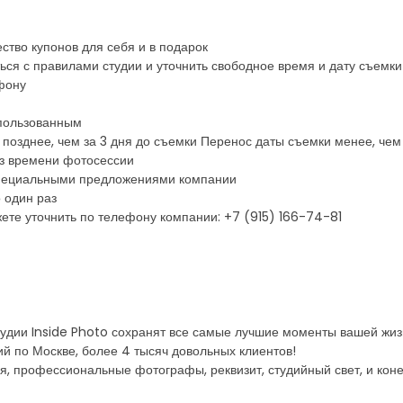
ство купонов для себя и в подарок
ься с правилами студии и уточнить свободное время и дату съемк
фону
спользованным
 позднее, чем за 3 дня до съемки Перенос даты съемки менее, чем
из времени фотосессии
 специальными предложениями компании
 один раз
те уточнить по телефону компании: +7 (915) 166-74-81
тудии Inside Photo сохранят все самые лучшие моменты вашей жи
дий по Москве, более 4 тысяч довольных клиентов!
дия, профессиональные фотографы, реквизит, студийный свет, и кон