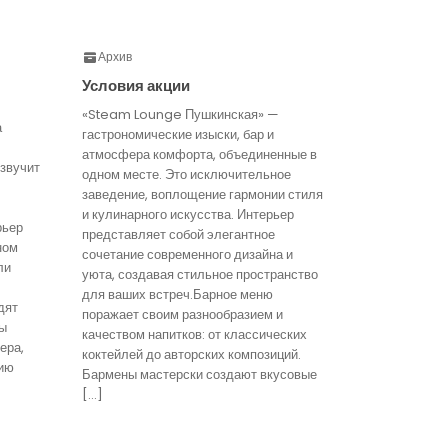
Архив
Условия акции
«Steam Lounge Пушкинская» —
а
гастрономические изыски, бар и
атмосфера комфорта, объединенные в
звучит
одном месте. Это исключительное
заведение, воплощение гармонии стиля
и кулинарного искусства. Интерьер
рьер
представляет собой элегантное
ном
сочетание современного дизайна и
ли
уюта, создавая стильное пространство
для ваших встреч.Барное меню
дят
поражает своим разнообразием и
ты
качеством напитков: от классических
ера,
коктейлей до авторских композиций.
ию
Бармены мастерски создают вкусовые
[…]