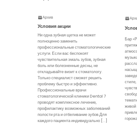
Архив
Арх
Условия акции
Усло
Ни одна зубная щетка не может
Бар «Р
полноценно заменить
притя
профессиональные стоматологические
атмос
услуги. Если вас беспокоят
музык
чувствительная эмаль зубов, зубная
рассл
боль или болезненные десны, не
насыще
откладывайте визит к стоматологу.
завед
Только специалист сможет решить
стиле,
проблему быстро и эффективно.
чувст
Профессиональные врачи
свобо
стоматологической клиники Dental 7
темати
проводят комплексное лечение,
живой
профилактику возможных заболеваний
привл
полости рта и отбеливание зубов.Для
горожа
каждого пациента индивидуально […]