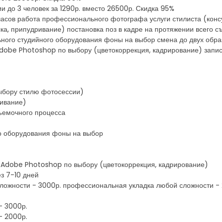
и до 3 человек за 1290р. вместо 26500р. Скидка 95%
 часов работа профессионального фотографа услуги стилиста (кон
ска, припудривание) постановка поз в кадре на протяжении всего 
ьного студийного оборудования фоны на выбор смена до двух обр
dobe Photoshop по выбору (цветокоррекция, кадрирование) запис
выбору стилю фотосессии)
ривание)
съемочного процесса
о оборудования фоны на выбор
 Adobe Photoshop по выбору (цветокоррекция, кадрирование)
з 7-10 дней
жности - 3000р. профессиональная укладка любой сложности - 2
- 3000р.
- 2000р.