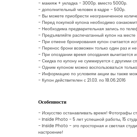
- макияж + укладка - 3000р. вместо 5000р.
- дополнительный человек в кадре - 500р.
- Вы можете приобрести неограниченное количе
- Перед покупкой купона необходимо ознакомит
- Необходима предварительная запись по теле
- Предъявляйте распечатанный купон на месте
- При отмене бронирования купон считается и
- Перенос брони возможен только один раз и не
- При опоздании время опоздания вычитается 
- Скидка по купону не суммируется с другими
- Одним купоном можно воспользоваться только
- Информацию по условиям акции вы также може
- Купон действителен с 21.03. по 18.06.2016
Особенности
- Искусство останавливать время! Фотографы с
- Inside Photo - 5 лет успешной работы, 15 сту
- Inside Photo - это просторная и светлая сту
настроение!