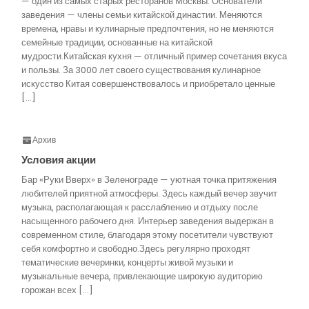
— один из самых старых ресторанов Москвы. Основатели
заведения — члены семьи китайской династии. Меняются
времена, нравы и кулинарные предпочтения, но не меняются
семейные традиции, основанные на китайской
мудрости.Китайская кухня — отличный пример сочетания вкуса
и пользы. За 3000 лет своего существования кулинарное
искусство Китая совершенствовалось и приобретало ценные
[…]
Архив
Условия акции
Бар «Руки Вверх» в Зеленограде — уютная точка притяжения
любителей приятной атмосферы. Здесь каждый вечер звучит
музыка, располагающая к расслаблению и отдыху после
насыщенного рабочего дня. Интерьер заведения выдержан в
современном стиле, благодаря этому посетители чувствуют
себя комфортно и свободно.Здесь регулярно проходят
тематические вечеринки, концерты живой музыки и
музыкальные вечера, привлекающие широкую аудиторию
горожан всех […]