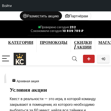
Войти
Разместить акцию
Партнёрам
Проверено сегодня:
232
Сэкономили сегодня:
10 809 789 ₽
КАТЕГОРИИ
ПРОМОКОДЫ
СКИДКИ
МАГА
/ АКЦИИ
1
Архивная акция
Условия акции
Квест в реальности — это игра, в которой команду
закрывают в помещении, из которого необходимо
выбраться за 60 минут, найдя все тайники и