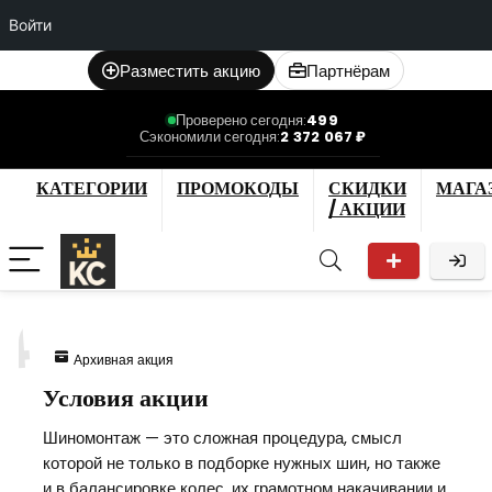
Войти
Разместить акцию
Партнёрам
Проверено сегодня:
499
Сэкономили сегодня:
2 372 067 ₽
КАТЕГОРИИ
ПРОМОКОДЫ
СКИДКИ
МАГА
/ АКЦИИ
4
Архивная акция
Условия акции
Шиномонтаж — это сложная процедура, смысл
которой не только в подборке нужных шин, но также
и в балансировке колес, их грамотном накачивании и