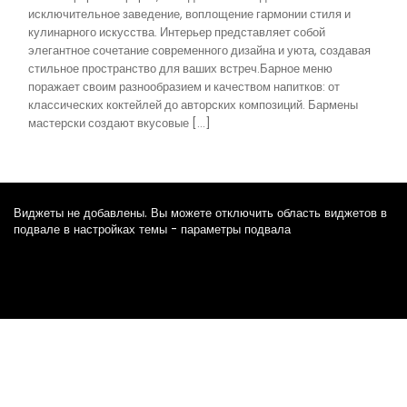
исключительное заведение, воплощение гармонии стиля и
кулинарного искусства. Интерьер представляет собой
элегантное сочетание современного дизайна и уюта, создавая
стильное пространство для ваших встреч.Барное меню
поражает своим разнообразием и качеством напитков: от
классических коктейлей до авторских композиций. Бармены
мастерски создают вкусовые […]
Виджеты не добавлены. Вы можете отключить область виджетов в
подвале в настройках темы - параметры подвала