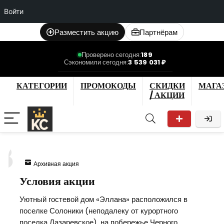
Войти
Разместить акцию
Партнёрам
Проверено сегодня:
189
Сэкономили сегодня:
3 539 031 ₽
КАТЕГОРИИ
ПРОМОКОДЫ
СКИДКИ
МАГА
/ АКЦИИ
8
Архивная акция
Условия акции
Уютный гостевой дом «Эллана» расположился в
поселке Солоники (неподалеку от курортного
поселка Лазаревское), на побережье Черного