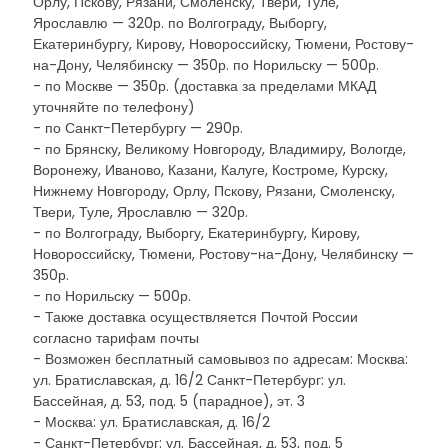
Орлу, Пскову, Рязани, Смоленску, Твери, Туле,
Ярославлю — 320р. по Волгограду, Выборгу,
Екатеринбургу, Кирову, Новороссийску, Тюмени, Ростову-
на-Дону, Челябинску — 350р. по Норильску — 500р.
- по Москве — 350р. (доставка за пределами МКАД
уточняйте по телефону)
- по Санкт-Петербургу — 290р.
- по Брянску, Великому Новгороду, Владимиру, Вологде,
Воронежу, Иваново, Казани, Калуге, Костроме, Курску,
Нижнему Новгороду, Орлу, Пскову, Рязани, Смоленску,
Твери, Туле, Ярославлю — 320р.
- по Волгограду, Выборгу, Екатеринбургу, Кирову,
Новороссийску, Тюмени, Ростову-на-Дону, Челябинску —
350р.
- по Норильску — 500р.
- Также доставка осуществляется Почтой России
согласно тарифам почты
- Возможен бесплатный самовывоз по адресам: Москва:
ул. Братиславская, д. 16/2 Санкт-Петербург: ул.
Бассейная, д. 53, под. 5 (парадное), эт. 3
- Москва: ул. Братиславская, д. 16/2
- Санкт-Петербург: ул. Бассейная, д. 53, под. 5