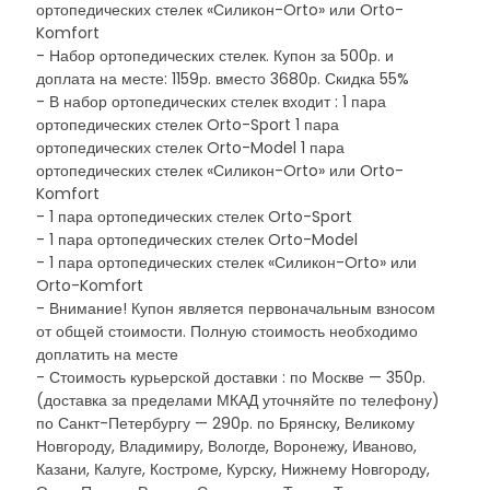
ортопедических стелек «Силикон-Orto» или Orto-
Komfort
- Набор ортопедических стелек. Купон за 500р. и
доплата на месте: 1159р. вместо 3680р. Скидка 55%
- В набор ортопедических стелек входит : 1 пара
ортопедических стелек Orto-Sport 1 пара
ортопедических стелек Orto-Model 1 пара
ортопедических стелек «Силикон-Orto» или Orto-
Komfort
- 1 пара ортопедических стелек Orto-Sport
- 1 пара ортопедических стелек Orto-Model
- 1 пара ортопедических стелек «Силикон-Orto» или
Orto-Komfort
- Внимание! Купон является первоначальным взносом
от общей стоимости. Полную стоимость необходимо
доплатить на месте
- Стоимость курьерской доставки : по Москве — 350р.
(доставка за пределами МКАД уточняйте по телефону)
по Санкт-Петербургу — 290р. по Брянску, Великому
Новгороду, Владимиру, Вологде, Воронежу, Иваново,
Казани, Калуге, Костроме, Курску, Нижнему Новгороду,