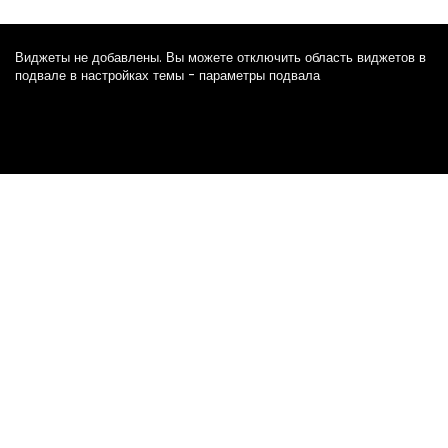
Виджеты не добавлены. Вы можете отключить область виджетов в
подвале в настройках темы - параметры подвала