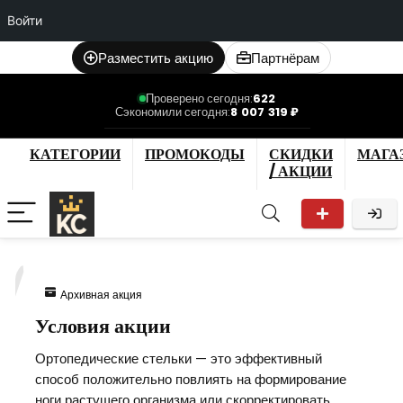
Войти
Разместить акцию
Партнёрам
Проверено сегодня:
622
Сэкономили сегодня:
8 007 319 ₽
КАТЕГОРИИ
ПРОМОКОДЫ
СКИДКИ
МАГА
/ АКЦИИ
7
Архивная акция
Условия акции
Ортопедические стельки — это эффективный
способ положительно повлиять на формирование
ноги растущего организма или скорректировать