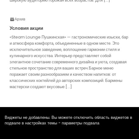
широкую аудиторию горожан всех возрастов. Для […]
Архив
Условия акции
«Steam Lounge Пушкинская» — гастрономические изыски, бар
и атмосфера комфорта, объединенные в одном месте. Это
исключительное заведение, воплощение гармонии стиля и
кулинарного искусства. Интерьер представляет собой
элегантное сочетание современного дизайна и уюта, создавая
стильное пространство для ваших встреч.Барное меню
поражает своим разнообразием и качеством напитков: от
классических коктейлей до авторских композиций. Бармены
мастерски создают вкусовые […]
Виджеты не добавлены. Вы можете отключить область виджетов в
подвале в настройках темы - параметры подвала