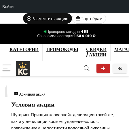
Войти
Разместить акцию
Партнёрам
Проверено сегодня:
458
Сэкономили сегодня:
1 584 019 ₽
КАТЕГОРИИ
ПРОМОКОДЫ
СКИДКИ
МАГА
/ АКЦИИ
1
Архивная акция
Условия акции
Шугаринг Принцип «сахарной» депиляции такой же,
как и у депиляции воском: удалениеволос с
повреждением целостности волосяной луковицы,