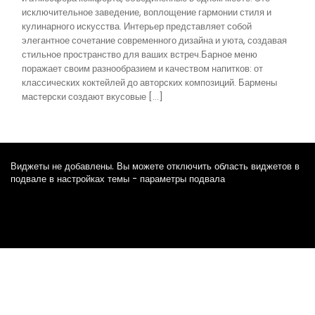
исключительное заведение, воплощение гармонии стиля и
кулинарного искусства. Интерьер представляет собой
элегантное сочетание современного дизайна и уюта, создавая
стильное пространство для ваших встреч.Барное меню
поражает своим разнообразием и качеством напитков: от
классических коктейлей до авторских композиций. Бармены
мастерски создают вкусовые […]
Виджеты не добавлены. Вы можете отключить область виджетов в
подвале в настройках темы - параметры подвала