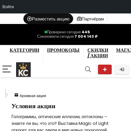
Войти
Разместить акцию
Партнёрам
Проверено сегодня:
445
Сэкономили сегодня:
7 004 143 ₽
КАТЕГОРИИ
ПРОМОКОДЫ
СКИДКИ
МАГА
/ АКЦИИ
4
Архивная акция
Условия акции
Голограммы, оптические иллюзии, оптоклоны –
знаете ли вы, что это? Выставка Magic of Light
откроет для вас двери в мир новых технологий,