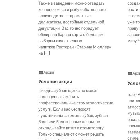
Также в заведении можно отведать
созда
копченое мясо и рыбу собственного
расти
производства — ароматные
— семе
деликатесы, достойные отдельной
уже тр
дегустации. Вас точно порадует
праву 
обширная барная карта с большим
завое
выбором качественных
миру.*
напитков.Ресторан «Старина Мюллер»
на […]
Архив
Арх
Условия акции
Усло
Ни одна зубная щетка не может
Бар «Р
полноценно заменить
притя
профессиональные стоматологические
атмос
услуги. Если вас беспокоят
музык
чувствительная эмаль зубов, зубная
рассл
боль или болезненные десны, не
насыще
откладывайте визит к стоматологу.
завед
Только специалист сможет решить
стиле,