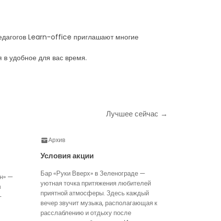
едагогов Learn-office приглашают многие
 в удобное для вас время.
Лучшее сейчас →
Архив
Условия акции
Бар «Руки Вверх» в Зеленограде —
н» —
уютная точка притяжения любителей
в
приятной атмосферы. Здесь каждый
—
вечер звучит музыка, располагающая к
расслаблению и отдыху после