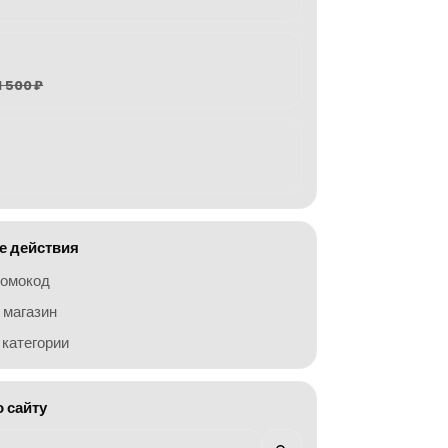
1 500 ₽
 действия
ромокод
 магазин
категории
о сайту