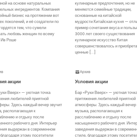
нной на основе натуральных
кулинарные предпочтения, но не
тельных ингредиентов. Компания
меняются семейные традиции,
йный бизнес на протяжении вот
основанные на китайской
ех поколений, и её создатели по
мудрости.Китайская кухня — отл
гордятся тем, что сумели
пример сочетания вкуса и пользы
вать любовь женщин по всему
3000 лет своего существования
 Ив Роше
кулинарное искусство Китая
совершенствовалось и приобрет
ценные […]
ив
Архив
вия акции
Условия акции
уки Вверх» — уютная точка
Бар «Руки Вверх» — уютная точк
жения любителей приятной
притяжения любителей приятной
феры. Здесь каждый вечер звучит
атмосферы. Здесь каждый вечер 
а, располагающая к
музыка, располагающая к
аблению и отдыху после
расслаблению и отдыху после
нного рабочего дня. Интерьер
насыщенного рабочего дня. Инте
ения выдержан в современном
заведения выдержан в современ
 благодаря этому посетители
стиле, благодаря этому посетите