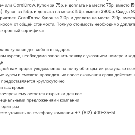
» или CorelDraw. Купон за 75р. и доплата на месте: 75р. вместо 1
 Купон за 156р. и доплата на месте: 156р. вместо 3900р. Скидка 
приятие», CorelDraw. Купон за 210р. и доплата на месте: 210р. вме
зносом от общей стоимости. Полную стоимость необходимо доплат
ектронный сертификат
ство купонов для себя и в подарок
ам курсов, необходимо заполнить заявку с указанием номера и код
де
дней вам придет уведомление на почту об открытии доступа ко в
ые курсы и сможете проходить их после окончания срока действия 
 предоставляется круглосуточно
ля вас время
по-прежнему остается открытым для вас
 специальными предложениями компании
 один раз
ете уточнить по телефону компании: +7 (812) 409-35-51