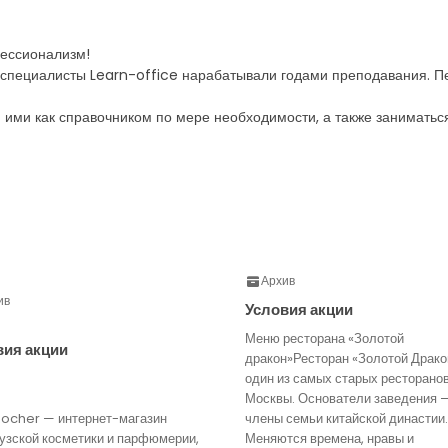
ессионализм!
, специалисты Learn-office нарабатывали годами преподавания. П
я ими как справочником по мере необходимости, а также заниматься
Архив
ив
Условия акции
Меню ресторана «Золотой
вия акции
дракон»Ресторан «Золотой Драко
один из самых старых ресторано
Москвы. Основатели заведения 
Rocher — интернет-магазин
члены семьи китайской династии.
узской косметики и парфюмерии,
Меняются времена, нравы и