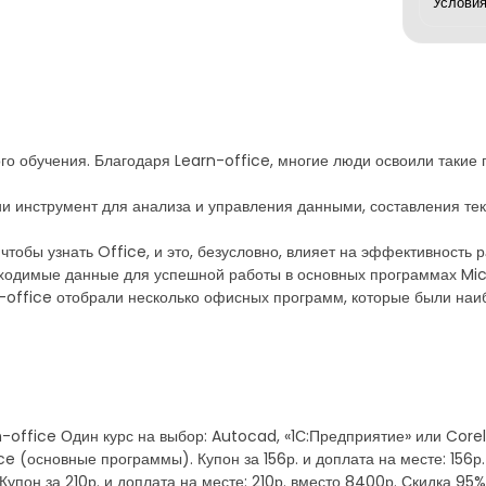
о обучения. Благодаря Learn-office, многие люди освоили такие п
ии инструмент для анализа и управления данными, составления тек
тобы узнать Office, и это, безусловно, влияет на эффективность р
одимые данные для успешной работы в основных программах Micro
-office отобрали несколько офисных программ, которые были наи
-office Один курс на выбор: Autocad, «1С:Предприятие» или CorelD
e (основные программы). Купон за 156р. и доплата на месте: 156р.
Купон за 210р. и доплата на месте: 210р. вместо 8400р. Скидка 95%