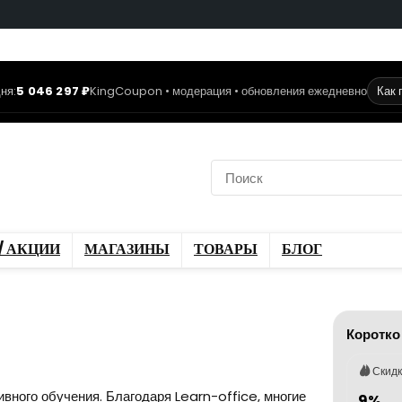
ня:
5 046 297 ₽
KingCoupon • модерация • обновления ежедневно
Как 
коды
Скидки / Акции
ы
Блог
/ АКЦИИ
МАГАЗИНЫ
ТОВАРЫ
БЛОГ
Коротко
Скид
вного обучения. Благодаря Learn-office, многие
9%