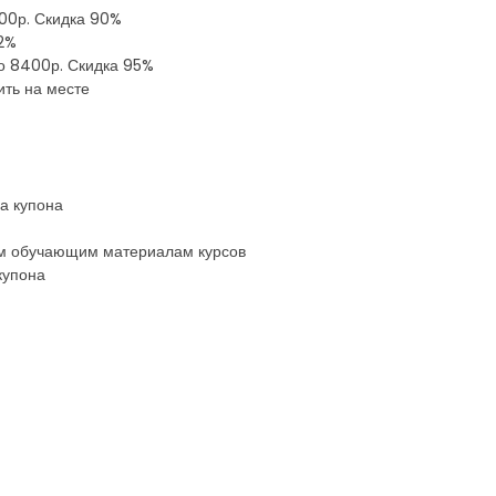
500р. Скидка 90%
92%
сто 8400р. Скидка 95%
ить на месте
а купона
сем обучающим материалам курсов
купона