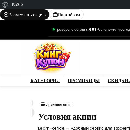
О
Войти
WordPress
Разместить акцию
Партнёрам
Проверено сегодня:
603
•
Сэкономили сегод
Категории
Промо
Магазины
Товар
КАТЕГОРИИ
ПРОМОКОДЫ
СКИДКИ 
213
Архивная акция
Условия акции
Learn-office — удобный сервис для эффекти