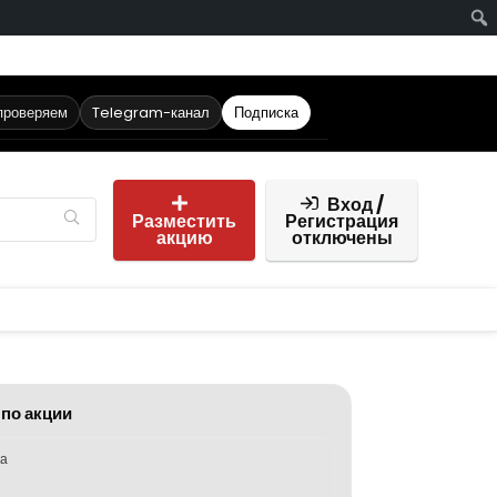
проверяем
Telegram-канал
Подписка
Вход /
Разместить
Регистрация
акцию
отключены
 по акции
ка