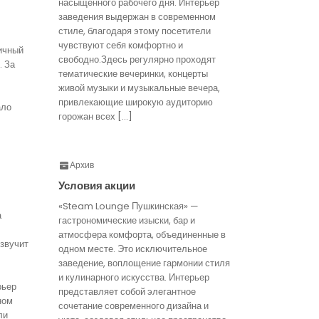
насыщенного рабочего дня. Интерьер
заведения выдержан в современном
стиле, благодаря этому посетители
чувствуют себя комфортно и
ичный
свободно.Здесь регулярно проходят
. За
тематические вечеринки, концерты
живой музыки и музыкальные вечера,
привлекающие широкую аудиторию
ало
горожан всех […]
Архив
Условия акции
«Steam Lounge Пушкинская» —
а
гастрономические изыски, бар и
атмосфера комфорта, объединенные в
звучит
одном месте. Это исключительное
заведение, воплощение гармонии стиля
и кулинарного искусства. Интерьер
рьер
представляет собой элегантное
ном
сочетание современного дизайна и
ли