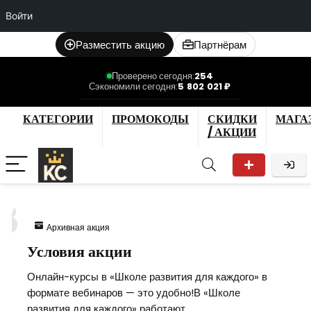
Войти
Разместить акцию
Партнёрам
Проверено сегодня:
254
Сэкономили сегодня:
5 802 021 ₽
КАТЕГОРИИ
ПРОМОКОДЫ
СКИДКИ
МАГА
/ АКЦИИ
8
Архивная акция
Условия акции
Онлайн-курсы в «Школе развития для каждого» в
формате вебинаров — это удобно!В «Школе
развития для каждого» работают