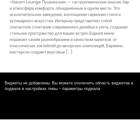
«Steam Lounge Пушкинская» — гастрономические изыски, бар
и атмосфера комфорта, объединенные в одном месте. Это
исключительное заведение, воплощение гармонии стиля и
кулинарного искусства. Интерьер представляет собой
элегантное сочетание современного дизайна и уюта, создавая
стильное пространство для ваших встреч.Барное меню
поражает своим разнообразием и качеством напитков: от
классических коктейлей до авторских композиций. Бармены
мастерски создают вкусовые […]
Виджеты не добавлены. Вы можете отключить область виджетов в
подвале в настройках темы - параметры подвала