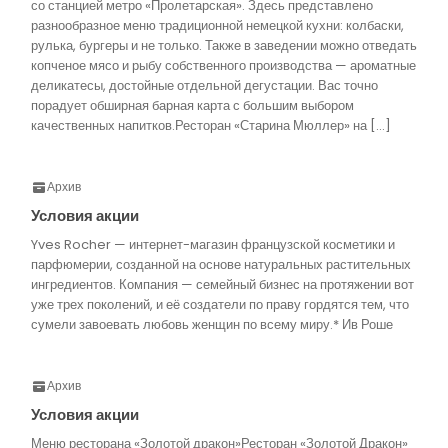
со станцией метро «Пролетарская». Здесь представлено
разнообразное меню традиционной немецкой кухни: колбаски,
рулька, бургеры и не только. Также в заведении можно отведать
копченое мясо и рыбу собственного производства — ароматные
деликатесы, достойные отдельной дегустации. Вас точно
порадует обширная барная карта с большим выбором
качественных напитков.Ресторан «Старина Мюллер» на […]
Архив
Условия акции
Yves Rocher — интернет-магазин французской косметики и
парфюмерии, созданной на основе натуральных растительных
ингредиентов. Компания — семейный бизнес на протяжении вот
уже трех поколений, и её создатели по праву гордятся тем, что
сумели завоевать любовь женщин по всему миру.* Ив Роше
Архив
Условия акции
Меню ресторана «Золотой дракон»Ресторан «Золотой Дракон»