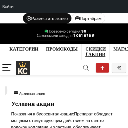
Войти
Разместить акцию
Партнёрам
Проверено сегодня:
96
Сэкономили сегодня:
1 061 676 ₽
КАТЕГОРИИ
ПРОМОКОДЫ
СКИДКИ
МАГА
/ АКЦИИ
0
Архивная акция
Условия акции
Показания к биоревитализации:Препарат обладает
мощным стимулирующим действием на синтез
волокон коллагена и эластина, обеспечивает