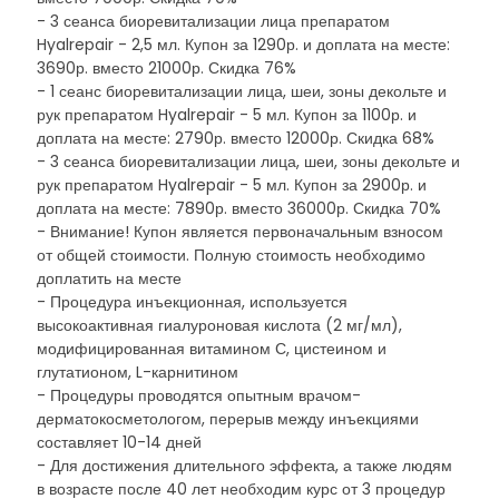
- 3 сеанса биоревитализации лица препаратом
Hyalrepair - 2,5 мл. Купон за 1290р. и доплата на месте:
3690р. вместо 21000р. Скидка 76%
- 1 сеанс биоревитализации лица, шеи, зоны декольте и
рук препаратом Hyalrepair - 5 мл. Купон за 1100р. и
доплата на месте: 2790р. вместо 12000р. Скидка 68%
- 3 сеанса биоревитализации лица, шеи, зоны декольте и
рук препаратом Hyalrepair - 5 мл. Купон за 2900р. и
доплата на месте: 7890р. вместо 36000р. Скидка 70%
- Внимание! Купон является первоначальным взносом
от общей стоимости. Полную стоимость необходимо
доплатить на месте
- Процедура инъекционная, используется
высокоактивная гиалуроновая кислота (2 мг/мл),
модифицированная витамином С, цистеином и
глутатионом, L-карнитином
- Процедуры проводятся опытным врачом-
дерматокосметологом, перерыв между инъекциями
составляет 10-14 дней
- Для достижения длительного эффекта, а также людям
в возрасте после 40 лет необходим курс от 3 процедур