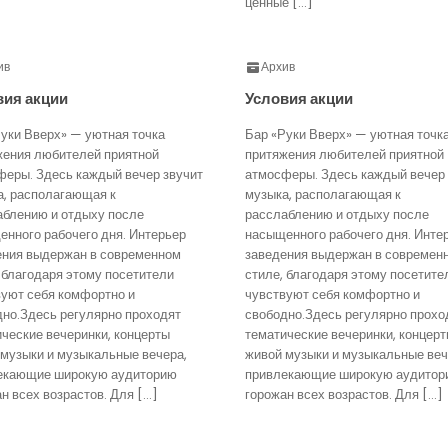
ценные […]
ив
Архив
вия акции
Условия акции
уки Вверх» — уютная точка
Бар «Руки Вверх» — уютная точк
жения любителей приятной
притяжения любителей приятной
феры. Здесь каждый вечер звучит
атмосферы. Здесь каждый вечер 
а, располагающая к
музыка, располагающая к
аблению и отдыху после
расслаблению и отдыху после
нного рабочего дня. Интерьер
насыщенного рабочего дня. Инте
ения выдержан в современном
заведения выдержан в современ
 благодаря этому посетители
стиле, благодаря этому посетите
вуют себя комфортно и
чувствуют себя комфортно и
дно.Здесь регулярно проходят
свободно.Здесь регулярно прохо
ческие вечеринки, концерты
тематические вечеринки, концер
 музыки и музыкальные вечера,
живой музыки и музыкальные веч
екающие широкую аудиторию
привлекающие широкую аудитор
н всех возрастов. Для […]
горожан всех возрастов. Для […]