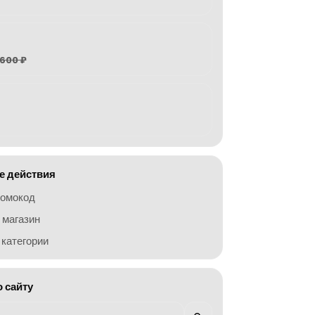
600 ₽
 действия
ромокод
 магазин
категории
о сайту