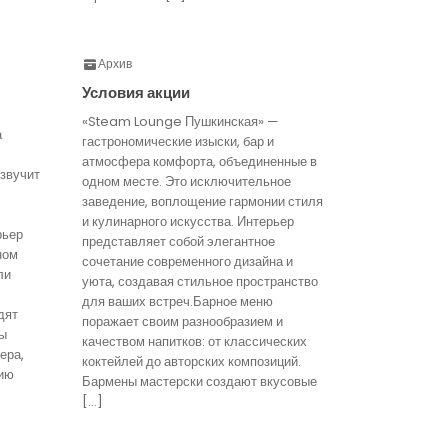
Архив
Условия акции
«Steam Lounge Пушкинская» —
а
гастрономические изыски, бар и
атмосфера комфорта, объединенные в
звучит
одном месте. Это исключительное
заведение, воплощение гармонии стиля
и кулинарного искусства. Интерьер
рьер
представляет собой элегантное
ном
сочетание современного дизайна и
ли
уюта, создавая стильное пространство
для ваших встреч.Барное меню
дят
поражает своим разнообразием и
ты
качеством напитков: от классических
ера,
коктейлей до авторских композиций.
ию
Бармены мастерски создают вкусовые
[…]