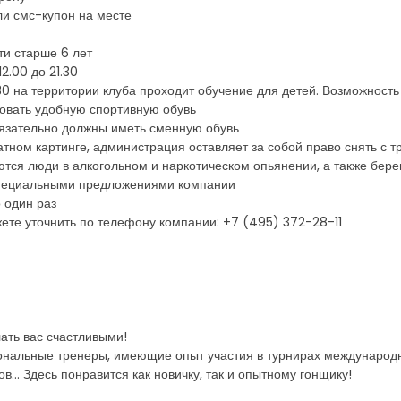
ли смс-купон на месте
ти старше 6 лет
2.00 до 21.30
.30 на территории клуба проходит обучение для детей. Возможность 
овать удобную спортивную обувь
обязательно должны иметь сменную обувь
тном картинге, администрация оставляет за собой право снять с т
аются люди в алкогольном и наркотическом опьянении, а также б
 специальными предложениями компании
 один раз
ете уточнить по телефону компании: +7 (495) 372-28-11
лать вас счастливыми!
ональные тренеры, имеющие опыт участия в турнирах международн
.. Здесь понравится как новичку, так и опытному гонщику!