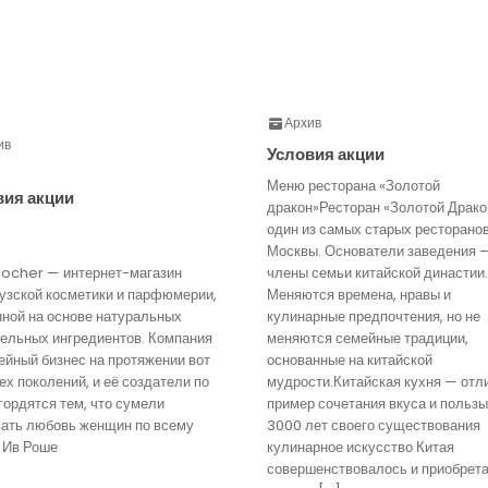
Архив
ив
Условия акции
Меню ресторана «Золотой
вия акции
дракон»Ресторан «Золотой Драко
один из самых старых ресторано
Москвы. Основатели заведения 
Rocher — интернет-магазин
члены семьи китайской династии.
узской косметики и парфюмерии,
Меняются времена, нравы и
нной на основе натуральных
кулинарные предпочтения, но не
тельных ингредиентов. Компания
меняются семейные традиции,
йный бизнес на протяжении вот
основанные на китайской
ех поколений, и её создатели по
мудрости.Китайская кухня — отл
гордятся тем, что сумели
пример сочетания вкуса и пользы
вать любовь женщин по всему
3000 лет своего существования
 Ив Роше
кулинарное искусство Китая
совершенствовалось и приобрет