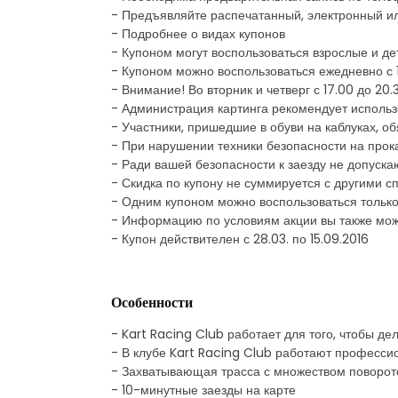
- Предъявляйте распечатанный, электронный и
- Подробнее о видах купонов
- Купоном могут воспользоваться взрослые и де
- Купоном можно воспользоваться ежедневно с 1
- Внимание! Во вторник и четверг с 17.00 до 20
- Администрация картинга рекомендует использ
- Участники, пришедшие в обуви на каблуках, 
- При нарушении техники безопасности на прока
- Ради вашей безопасности к заезду не допуск
- Скидка по купону не суммируется с другими
- Одним купоном можно воспользоваться только
- Информацию по условиям акции вы также мож
- Купон действителен с 28.03. по 15.09.2016
Особенности
- Kart Racing Club работает для того, чтобы де
- В клубе Kart Racing Club работают професси
- Захватывающая трасса с множеством поворотов.
- 10-минутные заезды на карте