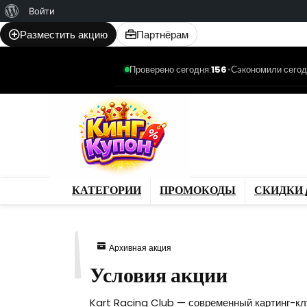
О
Войти
WordPress
Разместить акцию
Партнёрам
Проверено сегодня:
156
•
Сэкономили сегод
Категории
Промо
Магазины
Товар
КАТЕГОРИИ
ПРОМОКОДЫ
СКИДКИ 
251
Архивная акция
Условия акции
Kart Racing Club — современный картинг-клу