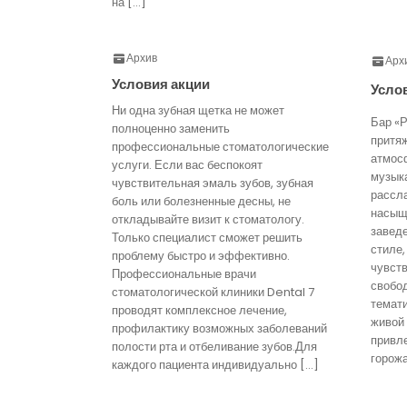
на […]
Архив
Арх
Условия акции
Усло
Ни одна зубная щетка не может
Бар «Р
полноценно заменить
притя
профессиональные стоматологические
атмос
услуги. Если вас беспокоят
музык
чувствительная эмаль зубов, зубная
рассл
боль или болезненные десны, не
насыще
откладывайте визит к стоматологу.
завед
Только специалист сможет решить
стиле,
проблему быстро и эффективно.
чувст
Профессиональные врачи
свобо
стоматологической клиники Dental 7
темати
проводят комплексное лечение,
живой
профилактику возможных заболеваний
привл
полости рта и отбеливание зубов.Для
горожа
каждого пациента индивидуально […]