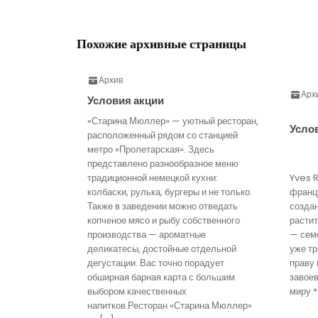
Похожие архивные страницы
Архив
Арх
Условия акции
«Старина Мюллер» — уютный ресторан,
Усло
расположенный рядом со станцией
метро «Пролетарская». Здесь
представлено разнообразное меню
традиционной немецкой кухни:
Yves 
колбаски, рулька, бургеры и не только.
франц
Также в заведении можно отведать
созда
копченое мясо и рыбу собственного
расти
производства — ароматные
— семе
деликатесы, достойные отдельной
уже тр
дегустации. Вас точно порадует
праву 
обширная барная карта с большим
завое
выбором качественных
миру.*
напитков.Ресторан «Старина Мюллер»