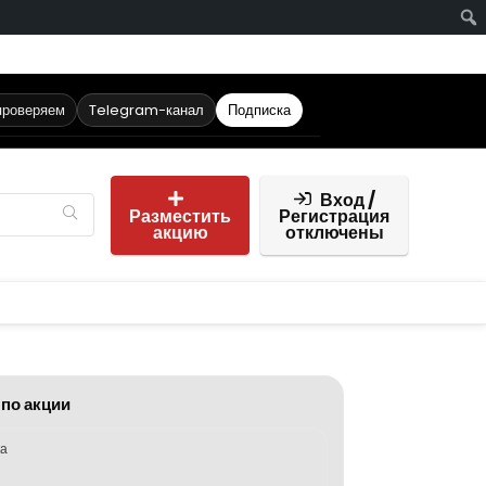
проверяем
Telegram-канал
Подписка
Вход /
Разместить
Регистрация
акцию
отключены
 по акции
ка