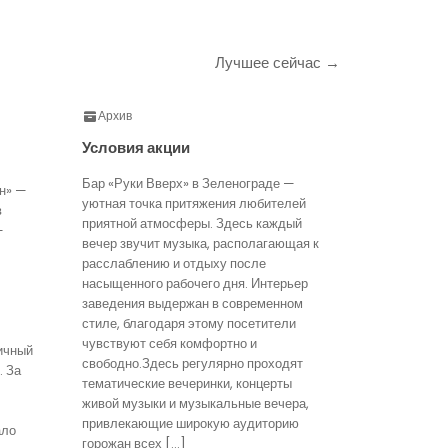
Лучшее сейчас →
Архив
Условия акции
Бар «Руки Вверх» в Зеленограде —
н» —
уютная точка притяжения любителей
в
приятной атмосферы. Здесь каждый
—
вечер звучит музыка, располагающая к
расслаблению и отдыху после
насыщенного рабочего дня. Интерьер
заведения выдержан в современном
стиле, благодаря этому посетители
чувствуют себя комфортно и
ичный
свободно.Здесь регулярно проходят
. За
тематические вечеринки, концерты
живой музыки и музыкальные вечера,
привлекающие широкую аудиторию
ало
горожан всех […]