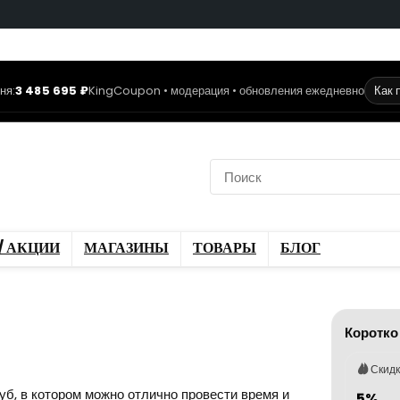
ня:
3 485 695 ₽
KingCoupon • модерация • обновления ежедневно
Как 
коды
Скидки / Акции
ы
Блог
/ АКЦИИ
МАГАЗИНЫ
ТОВАРЫ
БЛОГ
Коротко
Скид
б, в котором можно отлично провести время и
5%