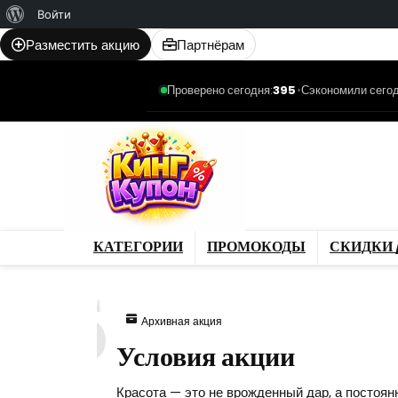
О
Войти
WordPress
Разместить акцию
Партнёрам
Проверено сегодня:
395
•
Сэкономили сегод
Категории
Промо
Магазины
Товар
КАТЕГОРИИ
ПРОМОКОДЫ
СКИДКИ 
275
Архивная акция
Условия акции
Красота — это не врожденный дар, а постоян