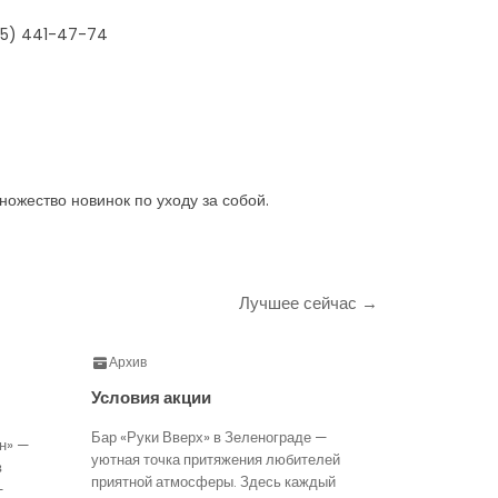
985) 441-47-74
ожество новинок по уходу за собой.
Лучшее сейчас →
Архив
Условия акции
Бар «Руки Вверх» в Зеленограде —
н» —
уютная точка притяжения любителей
в
приятной атмосферы. Здесь каждый
—