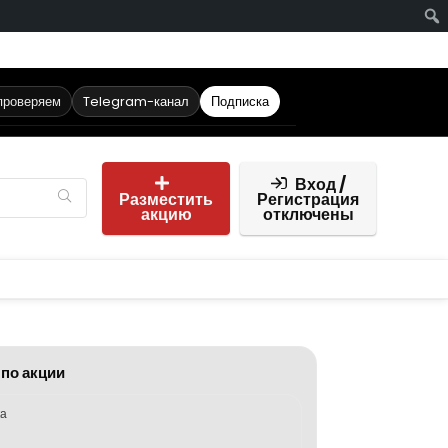
проверяем
Telegram-канал
Подписка
Вход /
Разместить
Регистрация
акцию
отключены
 по акции
ка