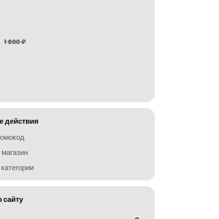
1 800 ₽
 действия
ромокод
 магазин
категории
о сайту