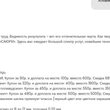
труд. Видимость результата - вот его отличительная черта. Как тво
САЮРИ». Здесь вас ожидает большой спектр услуг, новейшие техн
ЮРИ»
l. Купон за 90р. и доплата на месте: 100р. вместо 600р. Скидка 6
». Купон за 320р. и доплата на месте: 400р. вместо 1800р. Скид
лливудское». Купон за 450р. и доплата на месте: 550р. вместо 35
кт». Купон за 480р. и доплата на месте: 600р. вместо 5000р. Ск
ованием шелка премиум-класса (черный цвет или цветное окрашив
сниц от 8 до 12 мм, толщина 0,20 мм