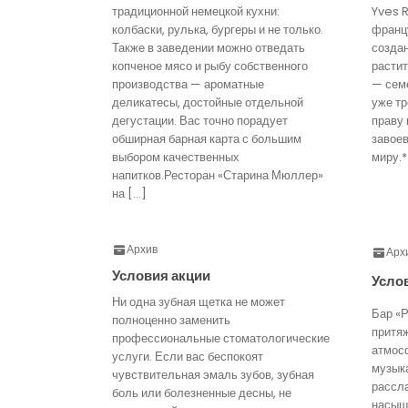
традиционной немецкой кухни:
Yves 
колбаски, рулька, бургеры и не только.
франц
Также в заведении можно отведать
созда
копченое мясо и рыбу собственного
расти
производства — ароматные
— семе
деликатесы, достойные отдельной
уже тр
дегустации. Вас точно порадует
праву 
обширная барная карта с большим
завое
выбором качественных
миру.*
напитков.Ресторан «Старина Мюллер»
на […]
Архив
Арх
Условия акции
Усло
Ни одна зубная щетка не может
Бар «Р
полноценно заменить
притя
профессиональные стоматологические
атмос
услуги. Если вас беспокоят
музык
чувствительная эмаль зубов, зубная
рассл
боль или болезненные десны, не
насыще