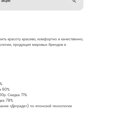
рить красоту красиво, комфортно и качественно,
ологии, продукция мировых брендов и
8%
ка 60%
00р. Скидка 71%
идка 78%
ание «Деграде») по японской технологии