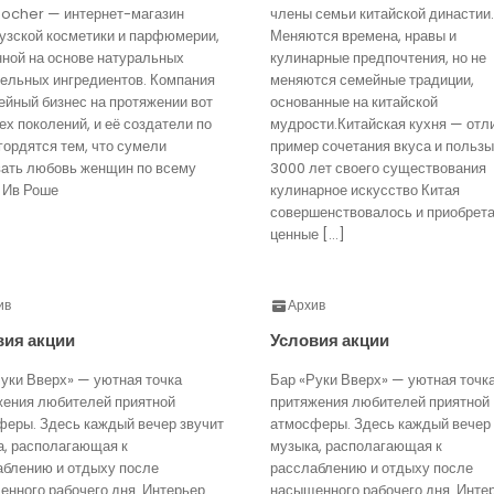
Rocher — интернет-магазин
члены семьи китайской династии.
узской косметики и парфюмерии,
Меняются времена, нравы и
нной на основе натуральных
кулинарные предпочтения, но не
тельных ингредиентов. Компания
меняются семейные традиции,
йный бизнес на протяжении вот
основанные на китайской
ех поколений, и её создатели по
мудрости.Китайская кухня — отл
гордятся тем, что сумели
пример сочетания вкуса и пользы
вать любовь женщин по всему
3000 лет своего существования
 Ив Роше
кулинарное искусство Китая
совершенствовалось и приобрет
ценные […]
ив
Архив
вия акции
Условия акции
уки Вверх» — уютная точка
Бар «Руки Вверх» — уютная точк
жения любителей приятной
притяжения любителей приятной
феры. Здесь каждый вечер звучит
атмосферы. Здесь каждый вечер 
а, располагающая к
музыка, располагающая к
аблению и отдыху после
расслаблению и отдыху после
нного рабочего дня. Интерьер
насыщенного рабочего дня. Инте