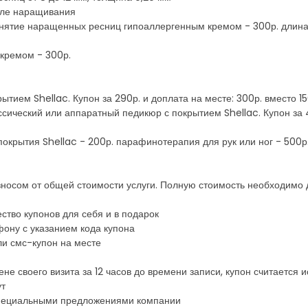
сле наращивания
нятие наращенных ресниц гипоаллергенным кремом - 300р. длина бо
кремом - 300р.
тием Shellac. Купон за 290р. и доплата на месте: 300р. вместо 1
сический или аппаратный педикюр с покрытием Shellac. Купон за 4
покрытия Shellac - 200р. парафинотерапия для рук или ног - 500р
носом от общей стоимости услуги. Полную стоимость необходимо 
ство купонов для себя и в подарок
ону с указанием кода купона
ли смс-купон на месте
ене своего визита за 12 часов до времени записи, купон считается
ут
 специальными предложениями компании