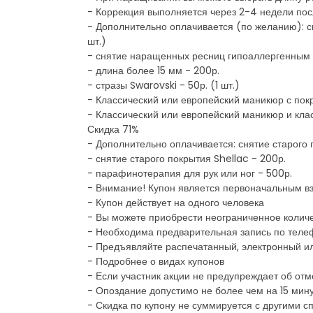
- Коррекция выполняется через 2-4 недели по
- Дополнительно оплачивается (по желанию): с
шт.)
- снятие наращенных ресниц гипоаллергенным 
- длина более 15 мм - 200р.
- стразы Swarovski - 50р. (1 шт.)
- Классический или европейский маникюр с покры
- Классический или европейский маникюр и клас
Скидка 71%
- Дополнительно оплачивается: снятие старого 
- снятие старого покрытия Shellac - 200р.
- парафинотерапия для рук или ног - 500р.
- Внимание! Купон является первоначальным вз
- Купон действует на одного человека
- Вы можете приобрести неограниченное количе
- Необходима предварительная запись по телеф
- Предъявляйте распечатанный, электронный и
- Подробнее о видах купонов
- Если участник акции не предупреждает об отм
- Опоздание допустимо не более чем на 15 мин
- Скидка по купону не суммируется с другими