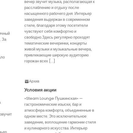
вечер звучит музыка, располагающая к
расслаблению и отдыху после
насыщенного рабочего дня. Интерьер
заведения выдержан в современном
стиле, благодаря этому посетители
чувствуют себя комфортно и
ичный
свободно.Здесь регулярно проходят
. За
тематические вечеринки, концерты
живой музыки и музыкальные вечера,
привлекающие широкую аудиторию
ало
горожан всех […]
Архив
Условия акции
«Steam Lounge Пушкинская» —
а
гастрономические изыски, бар и
атмосфера комфорта, объединенные в
звучит
одном месте. Это исключительное
заведение, воплощение гармонии стиля
и кулинарного искусства. Интерьер
рьер