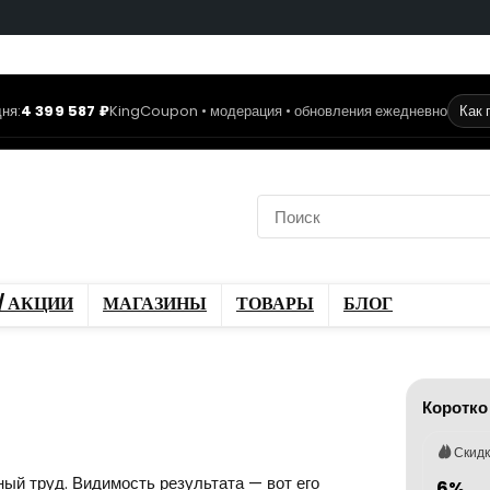
ня:
4 399 587 ₽
KingCoupon • модерация • обновления ежедневно
Как 
коды
Скидки / Акции
ы
Блог
/ АКЦИИ
МАГАЗИНЫ
ТОВАРЫ
БЛОГ
Коротко
Скид
ный труд. Видимость результата — вот его
6%