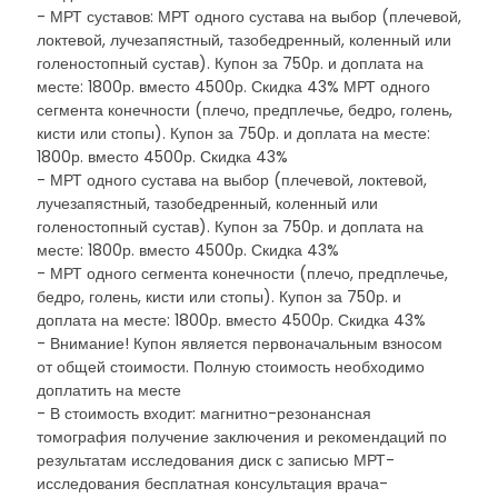
- МРТ суставов: МРТ одного сустава на выбор (плечевой,
локтевой, лучезапястный, тазобедренный, коленный или
голеностопный сустав). Купон за 750р. и доплата на
месте: 1800р. вместо 4500р. Скидка 43% МРТ одного
сегмента конечности (плечо, предплечье, бедро, голень,
кисти или стопы). Купон за 750р. и доплата на месте:
1800р. вместо 4500р. Скидка 43%
- МРТ одного сустава на выбор (плечевой, локтевой,
лучезапястный, тазобедренный, коленный или
голеностопный сустав). Купон за 750р. и доплата на
месте: 1800р. вместо 4500р. Скидка 43%
- МРТ одного сегмента конечности (плечо, предплечье,
бедро, голень, кисти или стопы). Купон за 750р. и
доплата на месте: 1800р. вместо 4500р. Скидка 43%
- Внимание! Купон является первоначальным взносом
от общей стоимости. Полную стоимость необходимо
доплатить на месте
- В стоимость входит: магнитно-резонансная
томография получение заключения и рекомендаций по
результатам исследования диск с записью МРТ-
исследования бесплатная консультация врача-