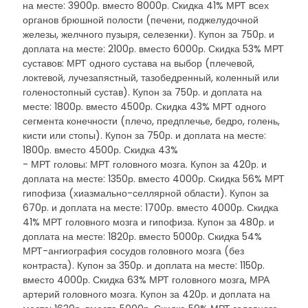
на месте: 3900р. вместо 8000р. Скидка 41% МРТ всех
органов брюшной полости (печени, поджелудочной
железы, желчного пузыря, селезенки). Купон за 750р. и
доплата на месте: 2100р. вместо 6000р. Скидка 53% МРТ
суставов: МРТ одного сустава на выбор (плечевой,
локтевой, лучезапястный, тазобедренный, коленный или
голеностопный сустав). Купон за 750р. и доплата на
месте: 1800р. вместо 4500р. Скидка 43% МРТ одного
сегмента конечности (плечо, предплечье, бедро, голень,
кисти или стопы). Купон за 750р. и доплата на месте:
1800р. вместо 4500р. Скидка 43%
- МРТ головы: МРТ головного мозга. Купон за 420р. и
доплата на месте: 1350р. вместо 4000р. Скидка 56% МРТ
гипофиза (хиазмально-селлярной области). Купон за
670р. и доплата на месте: 1700р. вместо 4000р. Скидка
41% МРТ головного мозга и гипофиза. Купон за 480р. и
доплата на месте: 1820р. вместо 5000р. Скидка 54%
МРТ-ангиография сосудов головного мозга (без
контраста). Купон за 350р. и доплата на месте: 1150р.
вместо 4000р. Скидка 63% МРТ головного мозга, МРА
артерий головного мозга. Купон за 420р. и доплата на