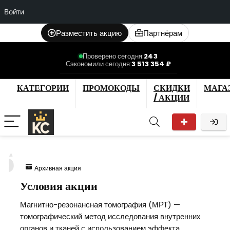
Войти
Разместить акцию
Партнёрам
Проверено сегодня:
243
Сэкономили сегодня:
3 513 354 ₽
КАТЕГОРИИ
ПРОМОКОДЫ
СКИДКИ
МАГА
/ АКЦИИ
6
Архивная акция
Условия акции
Магнитно-резонансная томография (МРТ) —
томографический метод исследования внутренних
органов и тканей с использованием эффекта