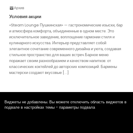
Архив
Условия акции
«Steam Lounge Пушкинская» — гастрономические изыски, бар
и атмосфера комфорта, объединенные в одном месте. Это
исключительное заведение, воплощение гармонии стиля и
кулинарного искусства. Интерьер представляет собой
элегантное сочетание современного дизайна и уюта, создавая
стильное пространство для ваших встреч.Барное меню
поражает своим разнообразием и качеством напитков: от
классических коктейлей до авторских композиций. Бармены
мастерски создают вкусовые […]
Виджеты не добавлены. Вы можете отключить область виджетов в
подвале в настройках темы - параметры подвала