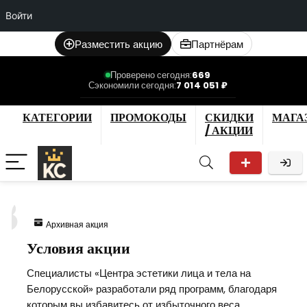
Войти
Разместить акцию
Партнёрам
Проверено сегодня:
669
Сэкономили сегодня:
7 014 051 ₽
КАТЕГОРИИ
ПРОМОКОДЫ
СКИДКИ
МАГА
/ АКЦИИ
8
Архивная акция
Условия акции
Специалисты «Центра эстетики лица и тела на
Белорусской» разработали ряд программ, благодаря
которым вы избавитесь от избыточного веса,