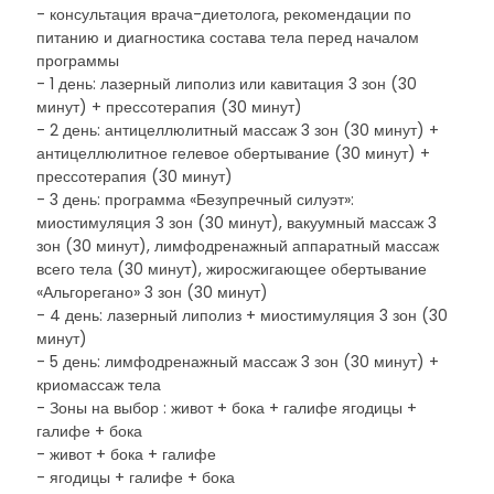
- консультация врача-диетолога, рекомендации по
питанию и диагностика состава тела перед началом
программы
- 1 день: лазерный липолиз или кавитация 3 зон (30
минут) + прессотерапия (30 минут)
- 2 день: антицеллюлитный массаж 3 зон (30 минут) +
антицеллюлитное гелевое обертывание (30 минут) +
прессотерапия (30 минут)
- 3 день: программа «Безупречный силуэт»:
миостимуляция 3 зон (30 минут), вакуумный массаж 3
зон (30 минут), лимфодренажный аппаратный массаж
всего тела (30 минут), жиросжигающее обертывание
«Альгорегано» 3 зон (30 минут)
- 4 день: лазерный липолиз + миостимуляция 3 зон (30
минут)
- 5 день: лимфодренажный массаж 3 зон (30 минут) +
криомассаж тела
- Зоны на выбор : живот + бока + галифе ягодицы +
галифе + бока
- живот + бока + галифе
- ягодицы + галифе + бока