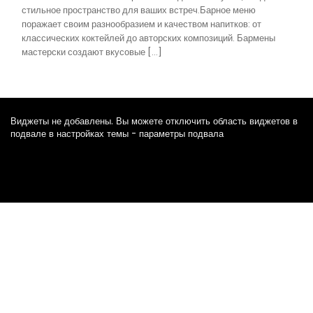
стильное пространство для ваших встреч.Барное меню
поражает своим разнообразием и качеством напитков: от
классических коктейлей до авторских композиций. Бармены
мастерски создают вкусовые […]
Виджеты не добавлены. Вы можете отключить область виджетов в
подвале в настройках темы - параметры подвала