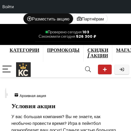
Войти
Разместить акцию
Партнёрам
Проверено сегодня:
103
Сэкономили сегодня:
526 300 ₽
КАТЕГОРИИ
ПРОМОКОДЫ
СКИДКИ
МАГА
/ АКЦИИ
4
Архивная акция
Условия акции
У вас большая компания? Вы не знаете, как
необычно провести время? Игра в пейнтбол
разнообразит ваш досуг! Станьте частью большого