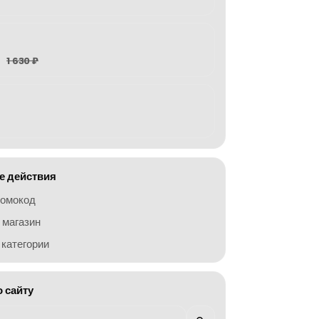
1 630 ₽
 действия
ромокод
 магазин
категории
о сайту