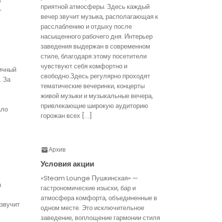
в
приятной атмосферы. Здесь каждый
—
вечер звучит музыка, располагающая к
расслаблению и отдыху после
насыщенного рабочего дня. Интерьер
заведения выдержан в современном
стиле, благодаря этому посетители
чувствуют себя комфортно и
ичный
свободно.Здесь регулярно проходят
. За
тематические вечеринки, концерты
живой музыки и музыкальные вечера,
привлекающие широкую аудиторию
ало
горожан всех […]
Архив
Условия акции
«Steam Lounge Пушкинская» —
а
гастрономические изыски, бар и
атмосфера комфорта, объединенные в
звучит
одном месте. Это исключительное
заведение, воплощение гармонии стиля