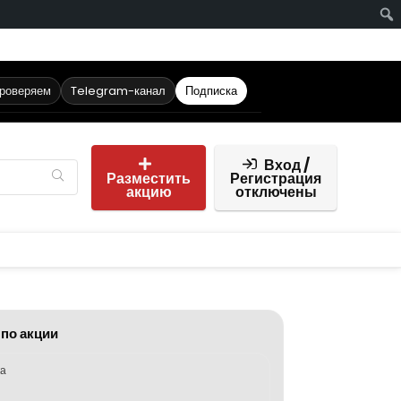
проверяем
Telegram-канал
Подписка
Вход /
Разместить
Регистрация
акцию
отключены
 по акции
ка