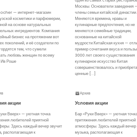
один из самых старых ресторано
Москвы. Основатели заведения 
Rocher — интернет-магазин
члены семьи китайской династии.
узской косметики и парфюмерии,
Меняются времена, нравы и
нной на основе натуральных
кулинарные предпочтения, но не
тельных ингредиентов. Компания
меняются семейные традиции,
йный бизнес на протяжении вот
основанные на китайской
ех поколений, и её создатели по
мудрости.Китайская кухня — отл
гордятся тем, что сумели
пример сочетания вкуса и пользы
вать любовь женщин по всему
3000 лет своего существования
 Ив Роше
кулинарное искусство Китая
совершенствовалось и приобрет
ценные […]
ив
Архив
вия акции
Условия акции
уки Вверх» — уютная точка
Бар «Руки Вверх» — уютная точк
жения любителей приятной
притяжения любителей приятной
феры. Здесь каждый вечер звучит
атмосферы. Здесь каждый вечер 
а, располагающая к
музыка, располагающая к