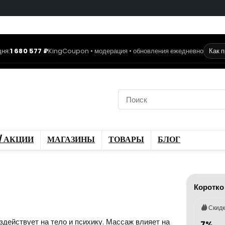
ня:
1 680 577 ₽
KingCoupon • модерация • обновления ежедневно
Как 
коды
Скидки / Акции
ы
Блог
/ АКЦИИ
МАГАЗИНЫ
ТОВАРЫ
БЛОГ
Коротко
Скид
здействует на тело и психику. Массаж влияет на
7%