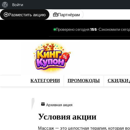
О
Войти
WordPress
Разместить акцию
Партнёрам
Проверено сегодня:
155
•
Сэкономили сегод
Категории
Промо
Магазины
Товар
КАТЕГОРИИ
ПРОМОКОДЫ
СКИДКИ 
317
Архивная акция
Условия акции
Массаж — это целостная терапия, которая во