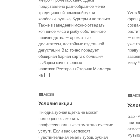
метро «Пролетарская». Здесь
представлено разнообразное меню
традиционной немецкой кухни:
Yves 
колбаски, рулька, бургеры и не только.
франц
Также в заведении можно отведать
созда
копченое мясо и рыбу собственного
расти
производства — ароматные
— семе
деликатесы, достойные отдельной
уже тр
дегустации. Вас точно порадует
праву 
обширная барная карта с большим
завое
выбором качественных
миру.*
напитков.Ресторан «Старина Мюллер»
на […]
Архив
Арх
Условия акции
Усло
Ни одна зубная щетка не может
Бар «Р
полноценно заменить
притя
профессиональные стоматологические
атмос
услуги. Если вас беспокоят
музык
чувствительная эмаль зубов, зубная