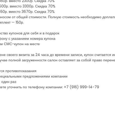
 350р. вместо 2300р. Скидка 70%
 500р. вместо 3300р. Скидка 70%
 550р. вместо 3670р. Скидка 70%
зносом от общей стоимости. Полную стоимость необходимо доплат
плект — 150р.
ство купонов для себя и в подарок
фону с указанием номера купона
ли СМС-купон на месте
ене своего визита за 24 часа до времени записи, купон считается
лучае полной загруженности салон оставляет за собой право перен
тся противопоказания
 специальными предложениями компании
 один раз
ете уточнить по телефону компании: +7 (916) 999-14-79