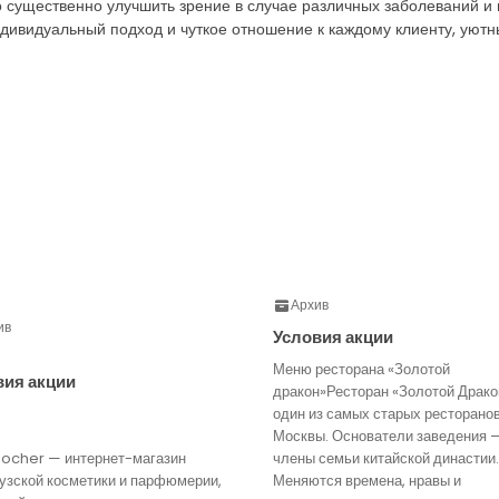
существенно улучшить зрение в случае различных заболеваний и 
ндивидуальный подход и чуткое отношение к каждому клиенту, уют
Архив
ив
Условия акции
Меню ресторана «Золотой
вия акции
дракон»Ресторан «Золотой Драко
один из самых старых ресторано
Москвы. Основатели заведения 
Rocher — интернет-магазин
члены семьи китайской династии.
узской косметики и парфюмерии,
Меняются времена, нравы и