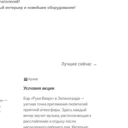
патологий!
ный интерьер и новейшее оборудование!
Лучшее сейчас →
Архив
Условия акции
Бар «Руки Вверх» в Зеленограде —
н» —
уютная точка притяжения любителей
в
приятной атмосферы. Здесь каждый
—
вечер звучит музыка, располагающая к
расслаблению и отдыху после
насыщенного рабочего дня. Интерьер