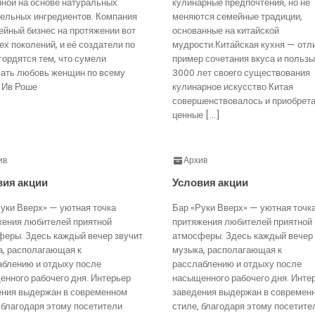
нной на основе натуральных
кулинарные предпочтения, но не
тельных ингредиентов. Компания
меняются семейные традиции,
йный бизнес на протяжении вот
основанные на китайской
ех поколений, и её создатели по
мудрости.Китайская кухня — отл
гордятся тем, что сумели
пример сочетания вкуса и пользы
вать любовь женщин по всему
3000 лет своего существования
 Ив Роше
кулинарное искусство Китая
совершенствовалось и приобрет
ценные […]
ив
Архив
вия акции
Условия акции
уки Вверх» — уютная точка
Бар «Руки Вверх» — уютная точк
жения любителей приятной
притяжения любителей приятной
феры. Здесь каждый вечер звучит
атмосферы. Здесь каждый вечер 
а, располагающая к
музыка, располагающая к
аблению и отдыху после
расслаблению и отдыху после
нного рабочего дня. Интерьер
насыщенного рабочего дня. Инте
ения выдержан в современном
заведения выдержан в современ
 благодаря этому посетители
стиле, благодаря этому посетите