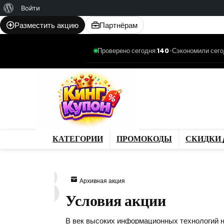
О
Войти
WordPress
Разместить акцию
Партнёрам
Проверено сегодня:
140
•
Сэкономили сего
Категории
Промо
Магазины
Товар
КАТЕГОРИИ
ПРОМОКОДЫ
СКИДКИ 
378
Архивная акция
Условия акции
В век высоких информационных технологий 