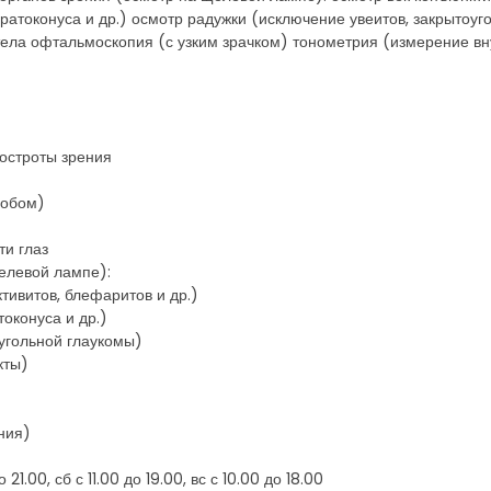
ератоконуса и др.) осмотр радужки (исключение увеитов, закрытоу
тела офтальмоскопия (с узким зрачком) тонометрия (измерение вн
остроты зрения
собом)
ти глаз
елевой лампе):
тивитов, блефаритов и др.)
оконуса и др.)
оугольной глаукомы)
кты)
ния)
1.00, сб с 11.00 до 19.00, вс с 10.00 до 18.00