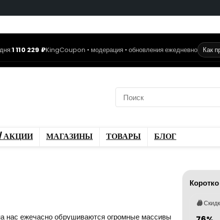
дня:
1 110 229 ₽
KingCoupon • модерация • обновления ежедневно
Как п
коды
Скидки / Акции
ы
Блог
/ АКЦИИ
МАГАЗИНЫ
ТОВАРЫ
БЛОГ
Коротко
Скид
на нас ежечасно обрушиваются огромные массивы
76%