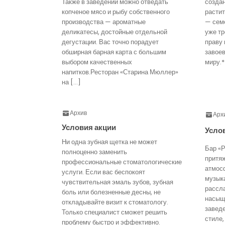
Также в заведении можно отведать
созда
копченое мясо и рыбу собственного
расти
производства — ароматные
— семе
деликатесы, достойные отдельной
уже тр
дегустации. Вас точно порадует
праву 
обширная барная карта с большим
завое
выбором качественных
миру.*
напитков.Ресторан «Старина Мюллер»
на […]
Архив
Арх
Условия акции
Усло
Ни одна зубная щетка не может
Бар «Р
полноценно заменить
притя
профессиональные стоматологические
атмос
услуги. Если вас беспокоят
музык
чувствительная эмаль зубов, зубная
рассл
боль или болезненные десны, не
насыще
откладывайте визит к стоматологу.
завед
Только специалист сможет решить
стиле,
проблему быстро и эффективно.