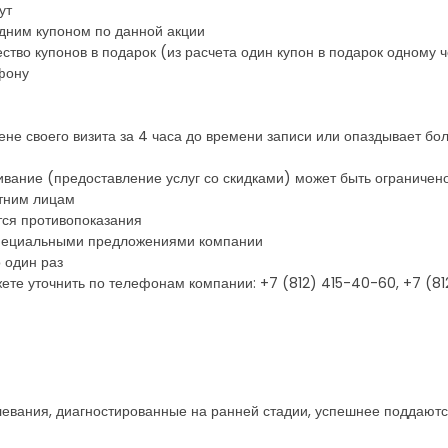
ут
одним купоном по данной акции
тво купонов в подарок (из расчета один купон в подарок одному 
фону
ене своего визита за 4 часа до времени записи или опаздывает бол
ивание (предоставление услуг со скидками) может быть ограничен
етним лицам
тся противопоказания
 специальными предложениями компании
 один раз
ете уточнить по телефонам компании: +7 (812) 415-40-60, +7 (8
левания, диагностированные на ранней стадии, успешнее поддают