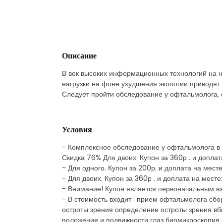
Описание
В век высоких информационных технологий на 
нагрузки на фоне ухудшения экологии приводят 
Следует пройти обследование у офтальмолога, 
Условия
- Комплексное обследование у офтальмолога в «
Скидка 76% Для двоих. Купон за 360р . и допла
- Для одного. Купон за 200р. и доплата на мест
- Для двоих. Купон за 360р . и доплата на мест
- Внимание! Купон является первоначальным вз
- В стоимость входит : прием офтальмолога сб
остроты зрения определение остроты зрения вб
положения и подвижности глаз биомикроскопия 