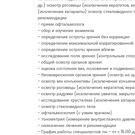
др.) осмотр роговицы (исключение кератитов, к
(исключение катаракты) осмотр стекловидного 
рекомендации
- прием офтальмолога
- сбор и изучение анамнеза
- определение остроты зрения без коррекции
- определение максимальной корригированной 
- определение остроты зрения вблизи
- исследование поля зрения (контрольным спо
- общий осмотр органов зрения
- оценка состояния век, положения и подвижнос
- биомикроскопия органов зрения (осмотр на щ
- осмотр век конъюнктивы (исключение конъюнк
- осмотр роговицы (исключение кератитов, керат
- осмотр радужки (исключение увеитов, закрыт
- исследование хрусталика (исключение катара
- осмотр стекловидного тела
- офтальмоскопия (с узким зрачком)
- тонометрия (измерение внутриглазного давле
- назначение лечения и рекомендации
- График работы специалистов: пн - пт с 15.00 до 2