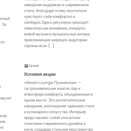
заведения выдержан в современном
стиле, благодаря этому посетители
чувствуют себя комфортно и
ичный
свободно.Здесь регулярно проходят
. За
тематические вечеринки, концерты
живой музыки и музыкальные вечера,
привлекающие широкую аудиторию
ало
горожан всех […]
Архив
Условия акции
«Steam Lounge Пушкинская» —
а
гастрономические изыски, бар и
атмосфера комфорта, объединенные в
звучит
одном месте. Это исключительное
заведение, воплощение гармонии стиля
и кулинарного искусства. Интерьер
рьер
представляет собой элегантное
ном
сочетание современного дизайна и
ли
уюта, создавая стильное пространство