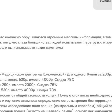
нас ежечасно обрушиваются огромные массивы информации, в том 
к тому, что глаза большинства людей испытывают перегрузки, и зр
если вы испытываете такие симптомы:
Медицинском центре на Коломенской» Для одного. Купон за 200р. 
та на месте: 530р. вместо 4000р. Скидка 78%
е: 290р. вместо 2000р. Скидка 76%
е: 530р. вместо 4000р. Скидка 78%
носом от общей стоимости услуги. Полную стоимость необходимо 
ор и изучение анамнеза определение остроты зрения без коррекц
лизи исследование поля зрения (контрольным способом) общий осм
органов зрения (осмотр на щелевой лампе): осмотр век конъюнкт