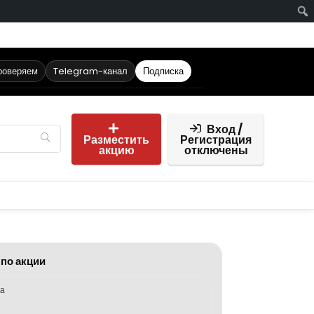
роверяем
Telegram-канал
Подписка
Вход /
Разместить
Регистрация
акцию
отключены
 по акции
ка