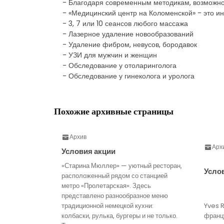
- Благодаря современным методикам, возможно 
- «Медицинский центр на Коломенской» - это и
- 3, 7 или 10 сеансов любого массажа
- Лазерное удаление новообразований
- Удаление фибром, невусов, бородавок
- УЗИ для мужчин и женщин
- Обследование у отоларинголога
- Обследование у гинеколога и уролога
Похожие архивные страницы
Архив
Арх
Условия акции
«Старина Мюллер» — уютный ресторан,
Усло
расположенный рядом со станцией
метро «Пролетарская». Здесь
представлено разнообразное меню
традиционной немецкой кухни:
Yves 
колбаски, рулька, бургеры и не только.
франц