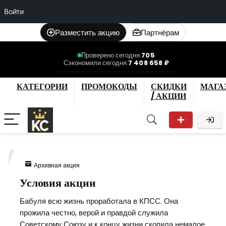
Войти
Разместить акцию
Партнёрам
Проверено сегодня:
705
Сэкономили сегодня:
7 408 658 ₽
КАТЕГОРИИ
ПРОМОКОДЫ
СКИДКИ
МАГА
/ АКЦИИ
7
Архивная акция
Условия акции
Бабуля всю жизнь проработала в КПСС. Она
прожила честно, верой и правдой служила
Советскому Союзу и к концу жизни скопила немалое