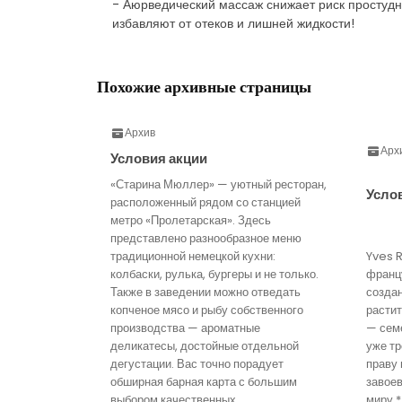
- Аюрведический массаж снижает риск простудн
избавляют от отеков и лишней жидкости!
Похожие архивные страницы
Архив
Арх
Условия акции
«Старина Мюллер» — уютный ресторан,
Усло
расположенный рядом со станцией
метро «Пролетарская». Здесь
представлено разнообразное меню
традиционной немецкой кухни:
Yves 
колбаски, рулька, бургеры и не только.
франц
Также в заведении можно отведать
созда
копченое мясо и рыбу собственного
расти
производства — ароматные
— семе
деликатесы, достойные отдельной
уже тр
дегустации. Вас точно порадует
праву 
обширная барная карта с большим
завое
выбором качественных
миру.*