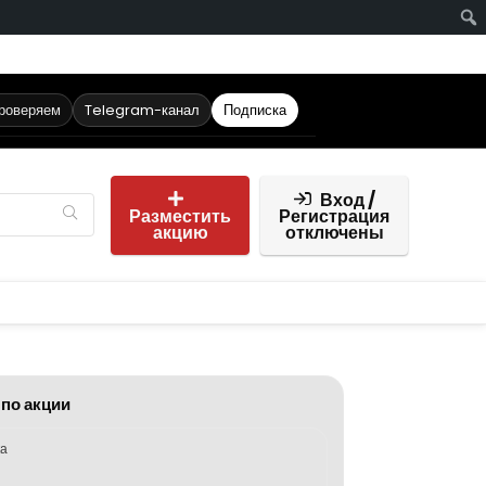
проверяем
Telegram-канал
Подписка
Вход /
Разместить
Регистрация
акцию
отключены
 по акции
ка