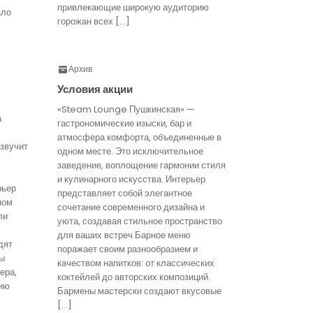
привлекающие широкую аудиторию
ало
горожан всех […]
Архив
Условия акции
«Steam Lounge Пушкинская» —
а
гастрономические изыски, бар и
атмосфера комфорта, объединенные в
звучит
одном месте. Это исключительное
заведение, воплощение гармонии стиля
и кулинарного искусства. Интерьер
рьер
представляет собой элегантное
ном
сочетание современного дизайна и
ли
уюта, создавая стильное пространство
для ваших встреч.Барное меню
дят
поражает своим разнообразием и
ты
качеством напитков: от классических
ера,
коктейлей до авторских композиций.
ию
Бармены мастерски создают вкусовые
[…]