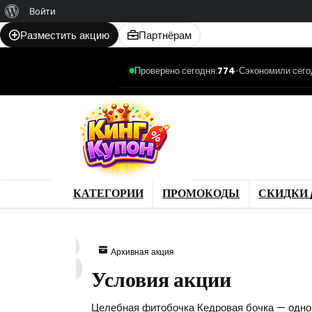
О
Войти
WordPress
Разместить акцию
Партнёрам
Проверено сегодня:
774
•
Сэкономили сего
Категории
Промо
Магазины
Товар
КАТЕГОРИИ
ПРОМОКОДЫ
СКИДКИ 
58
Архивная акция
Условия акции
Целебная фитобочка Кедровая бочка — одно 