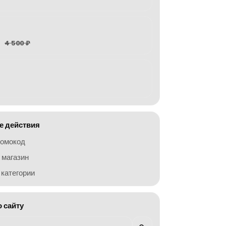
4 500 ₽
 действия
ромокод
 магазин
категории
о сайту