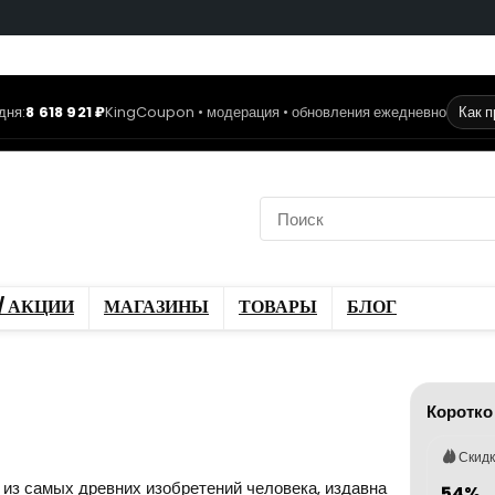
дня:
8 618 921 ₽
KingCoupon • модерация • обновления ежедневно
Как 
коды
Скидки / Акции
ы
Блог
/ АКЦИИ
МАГАЗИНЫ
ТОВАРЫ
БЛОГ
Коротко
Скид
из самых древних изобретений человека, издавна
54%