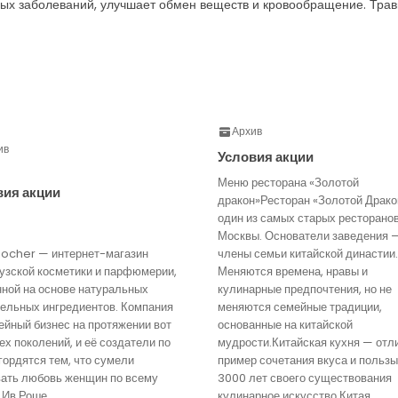
ых заболеваний, улучшает обмен веществ и кровообращение. Травы
Архив
ив
Условия акции
Меню ресторана «Золотой
вия акции
дракон»Ресторан «Золотой Драко
один из самых старых ресторано
Москвы. Основатели заведения 
Rocher — интернет-магазин
члены семьи китайской династии.
узской косметики и парфюмерии,
Меняются времена, нравы и
нной на основе натуральных
кулинарные предпочтения, но не
тельных ингредиентов. Компания
меняются семейные традиции,
йный бизнес на протяжении вот
основанные на китайской
ех поколений, и её создатели по
мудрости.Китайская кухня — отл
гордятся тем, что сумели
пример сочетания вкуса и пользы
вать любовь женщин по всему
3000 лет своего существования
 Ив Роше
кулинарное искусство Китая