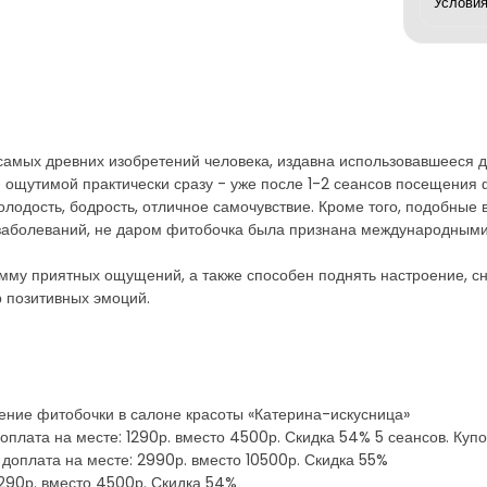
самых древних изобретений человека, издавна использовавшееся 
 ощутимой практически сразу - уже после 1-2 сеансов посещения 
лодость, бодрость, отличное самочувствие. Кроме того, подобны
 заболеваний, не даром фитобочка была признана международными
мму приятных ощущений, а также способен поднять настроение, сн
р позитивных эмоций.
ение фитобочки в салоне красоты «Катерина-искусница»
оплата на месте: 1290р. вместо 4500р. Скидка 54% 5 сеансов. Купон
 доплата на месте: 2990р. вместо 10500р. Скидка 55%
 1290р. вместо 4500р. Скидка 54%