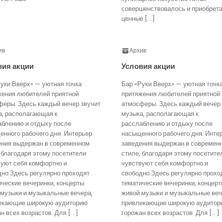
совершенствовалось и приобрет
ценные […]
ив
Архив
вия акции
Условия акции
уки Вверх» — уютная точка
Бар «Руки Вверх» — уютная точк
жения любителей приятной
притяжения любителей приятной
феры. Здесь каждый вечер звучит
атмосферы. Здесь каждый вечер 
а, располагающая к
музыка, располагающая к
аблению и отдыху после
расслаблению и отдыху после
нного рабочего дня. Интерьер
насыщенного рабочего дня. Инте
ения выдержан в современном
заведения выдержан в современ
 благодаря этому посетители
стиле, благодаря этому посетите
вуют себя комфортно и
чувствуют себя комфортно и
дно.Здесь регулярно проходят
свободно.Здесь регулярно прохо
ческие вечеринки, концерты
тематические вечеринки, концер
 музыки и музыкальные вечера,
живой музыки и музыкальные веч
екающие широкую аудиторию
привлекающие широкую аудитор
н всех возрастов. Для […]
горожан всех возрастов. Для […]