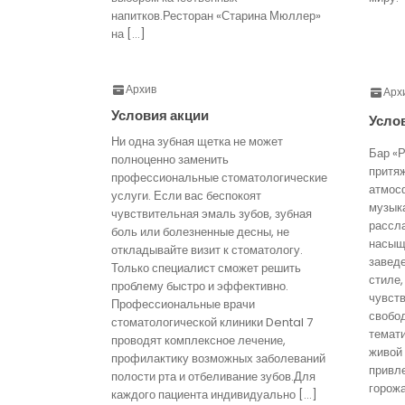
напитков.Ресторан «Старина Мюллер»
на […]
Архив
Арх
Условия акции
Усло
Ни одна зубная щетка не может
Бар «Р
полноценно заменить
притя
профессиональные стоматологические
атмос
услуги. Если вас беспокоят
музык
чувствительная эмаль зубов, зубная
рассл
боль или болезненные десны, не
насыще
откладывайте визит к стоматологу.
завед
Только специалист сможет решить
стиле,
проблему быстро и эффективно.
чувст
Профессиональные врачи
свобо
стоматологической клиники Dental 7
темати
проводят комплексное лечение,
живой
профилактику возможных заболеваний
привл
полости рта и отбеливание зубов.Для
горожа
каждого пациента индивидуально […]