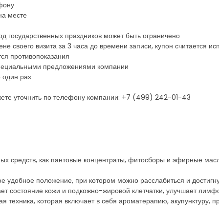
фону
на месте
од государственных праздников может быть ограничено
ене своего визита за 3 часа до времени записи, купон считается и
тся противопоказания
 специальными предложениями компании
 один раз
ете уточнить по телефону компании: +7 (499) 242-01-43
ых средств, как пантовые концентраты, фитосборы и эфирные масл
е удобное положение, при котором можно расслабиться и достигну
т состояние кожи и подкожно-жировой клетчатки, улучшает лимфот
 техника, которая включает в себя ароматерапию, акупунктуру, п