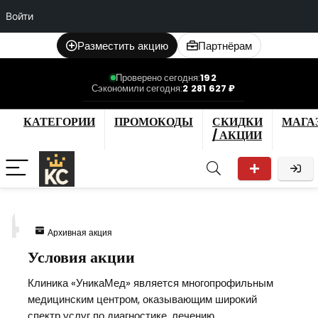
Войти
Разместить акцию
Партнёрам
Проверено сегодня:
192
Сэкономили сегодня:
2 281 627 ₽
КАТЕГОРИИ
ПРОМОКОДЫ
СКИДКИ
МАГА
/ АКЦИИ
4
Архивная акция
Условия акции
Клиника «УникаМед» является многопрофильным
медицинским центром, оказывающим широкий
спектр услуг по диагностике, лечению,