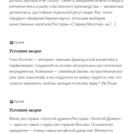
рулька, бургеры и не только. Также в заведении можно отведать
копченое мясо и рыбу собственного производства — ароматные
деликатесы, достойные отдельной дегустации. Вас точно
порадует обширная барная карта с большим выбором
качественных напитков.Ресторан «Старина Мюллер» на […]
Архив
Условия акции
Yves Rocher — интернет-магазин французской косметики и
парфюмерии, созданной на основе натуральных растительных
ингредиентов. Компания — семейный бизнес на протяжении вот
уже трех поколений, и её создатели по праву гордятся тем, что
сумели завоевать любовь женщин по всему миру.* Ив Роше
Архив
Условия акции
Меню ресторана «Золотой дракон»Ресторан «Золотой Дракон»
— один из самых старых ресторанов Москвы. Основатели
заведения — члены семьи китайской династии. Меняются