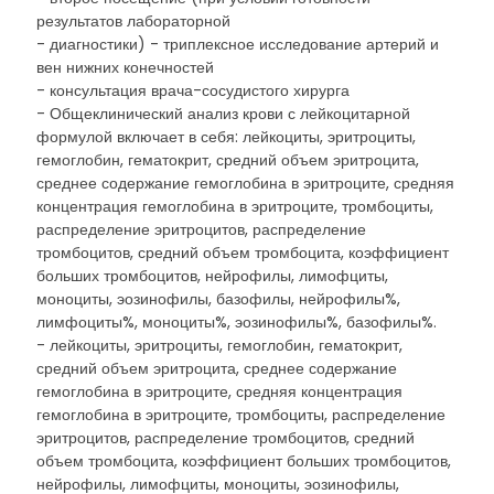
результатов лабораторной
- диагностики) - триплексное исследование артерий и
вен нижних конечностей
- консультация врача-сосудистого хирурга
- Общеклинический анализ крови с лейкоцитарной
формулой включает в себя: лейкоциты, эритроциты,
гемоглобин, гематокрит, средний объем эритроцита,
среднее содержание гемоглобина в эритроците, средняя
концентрация гемоглобина в эритроците, тромбоциты,
распределение эритроцитов, распределение
тромбоцитов, средний объем тромбоцита, коэффициент
больших тромбоцитов, нейрофилы, лимофциты,
моноциты, эозинофилы, базофилы, нейрофилы%,
лимфоциты%, моноциты%, эозинофилы%, базофилы%.
- лейкоциты, эритроциты, гемоглобин, гематокрит,
средний объем эритроцита, среднее содержание
гемоглобина в эритроците, средняя концентрация
гемоглобина в эритроците, тромбоциты, распределение
эритроцитов, распределение тромбоцитов, средний
объем тромбоцита, коэффициент больших тромбоцитов,
нейрофилы, лимофциты, моноциты, эозинофилы,