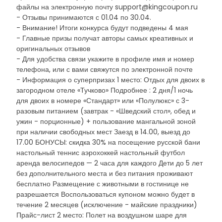
файлы на электронную почту support@kingcoupon.ru
- Отзывы принимаются с 01.04 по 30.04.
- Внимание! Итоги конкурса будут подведены 4 мая
- Главные призы получат авторы самых креативных и
оригинальных отзывов
- Для удобства связи укажите в профиле имя и номер
телефона, или с вами свяжутся по электронной почте
- Информация о суперпризах 1 место: Отдых для двоих в
загородном отеле «Тучково» Подробнее : 2 дня/1 ночь
для двоих в номере «Стандарт» или «Полулюкс» с 3-
разовым питанием (завтрак - «Шведский стол», обед и
ужин - порционные) + пользование мангальной зоной
при наличии свободных мест Заезд в 14.00, выезд до
17.00 БОНУСЫ: скидка 30% на посещение русской бани
настольный теннис аэрохоккей настольный футбол
аренда велосипедов — 2 часа для каждого Дети до 5 лет
без дополнительного места и без питания проживают
бесплатно Размещение с животными в гостинице не
разрешается Воспользоваться купоном можно будет в
течение 2 месяцев (исключение - майские праздники)
Прайс-лист 2 место: Полет на воздушном шаре для