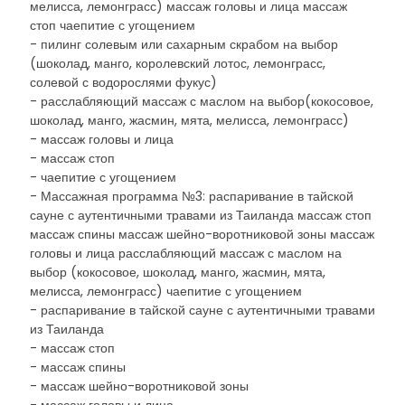
мелисса, лемонграсс) массаж головы и лица массаж
стоп чаепитие с угощением
- пилинг солевым или сахарным скрабом на выбор
(шоколад, манго, королевский лотос, лемонграсс,
солевой с водорослями фукус)
- расслабляющий массаж с маслом на выбор(кокосовое,
шоколад, манго, жасмин, мята, мелисса, лемонграсс)
- массаж головы и лица
- массаж стоп
- чаепитие с угощением
- Массажная программа №3: распаривание в тайской
сауне с аутентичными травами из Таиланда массаж стоп
массаж спины массаж шейно-воротниковой зоны массаж
головы и лица расслабляющий массаж с маслом на
выбор (кокосовое, шоколад, манго, жасмин, мята,
мелисса, лемонграсс) чаепитие с угощением
- распаривание в тайской сауне с аутентичными травами
из Таиланда
- массаж стоп
- массаж спины
- массаж шейно-воротниковой зоны