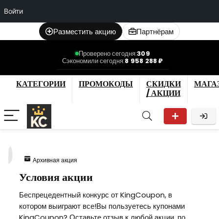
Войти
Разместить акцию
Партнёрам
Проверено сегодня:
309
Сэкономили сегодня:
8 958 288 ₽
КАТЕГОРИИ
ПРОМОКОДЫ
СКИДКИ
МАГА
/ АКЦИИ
9
Архивная акция
Условия акции
Беспрецедентный конкурс от KingCoupon, в
котором выиграют все!Вы пользуетесь купонами
KingCoupon? Оставьте отзыв к любой акции, по