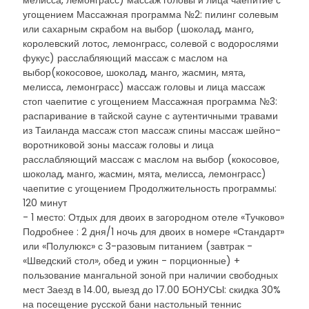
мелисса, лемонграсс) массаж головы и лица чаепитие с
угощением Массажная программа №2: пилинг солевым
или сахарным скрабом на выбор (шоколад, манго,
королевский лотос, лемонграсс, солевой с водорослями
фукус) расслабляющий массаж с маслом на
выбор(кокосовое, шоколад, манго, жасмин, мята,
мелисса, лемонграсс) массаж головы и лица массаж
стоп чаепитие с угощением Массажная программа №3:
распаривание в тайской сауне с аутентичными травами
из Таиланда массаж стоп массаж спины массаж шейно-
воротниковой зоны массаж головы и лица
расслабляющий массаж с маслом на выбор (кокосовое,
шоколад, манго, жасмин, мята, мелисса, лемонграсс)
чаепитие с угощением Продолжительность программы:
120 минут
- 1 место: Отдых для двоих в загородном отеле «Тучково»
Подробнее : 2 дня/1 ночь для двоих в номере «Стандарт»
или «Полулюкс» с 3-разовым питанием (завтрак -
«Шведский стол», обед и ужин - порционные) +
пользование мангальной зоной при наличии свободных
мест Заезд в 14.00, выезд до 17.00 БОНУСЫ: скидка 30%
на посещение русской бани настольный теннис