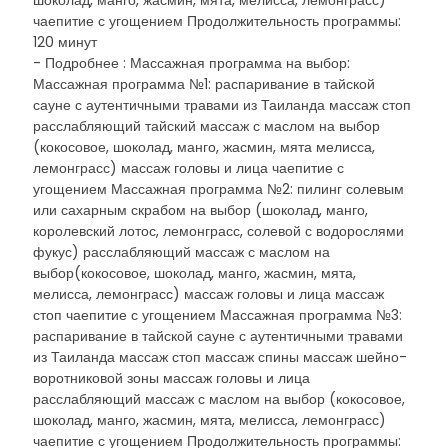
шоколад, манго, жасмин, мята, мелисса, лемонграсс)
чаепитие с угощением Продолжительность программы:
120 минут
- Подробнее : Массажная программа на выбор:
Массажная программа №1: распаривание в тайской
сауне с аутентичными травами из Таиланда массаж стоп
расслабляющий тайский массаж с маслом на выбор
(кокосовое, шоколад, манго, жасмин, мята мелисса,
лемонграсс) массаж головы и лица чаепитие с
угощением Массажная программа №2: пилинг солевым
или сахарным скрабом на выбор (шоколад, манго,
королевский лотос, лемонграсс, солевой с водорослями
фукус) расслабляющий массаж с маслом на
выбор(кокосовое, шоколад, манго, жасмин, мята,
мелисса, лемонграсс) массаж головы и лица массаж
стоп чаепитие с угощением Массажная программа №3:
распаривание в тайской сауне с аутентичными травами
из Таиланда массаж стоп массаж спины массаж шейно-
воротниковой зоны массаж головы и лица
расслабляющий массаж с маслом на выбор (кокосовое,
шоколад, манго, жасмин, мята, мелисса, лемонграсс)
чаепитие с угощением Продолжительность программы: