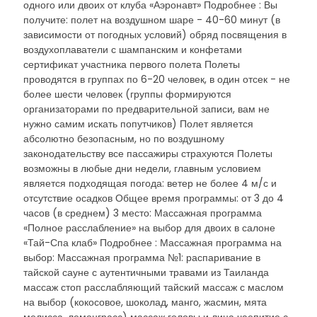
одного или двоих от клуба «Аэронавт» Подробнее : Вы
получите: полет на воздушном шаре - 40-60 минут (в
зависимости от погодных условий) обряд посвящения в
воздухоплаватели с шампанским и конфетами
сертификат участника первого полета Полеты
проводятся в группах по 6-20 человек, в один отсек - не
более шести человек (группы формируются
организаторами по предварительной записи, вам не
нужно самим искать попутчиков) Полет является
абсолютно безопасным, но по воздушному
законодательству все пассажиры страхуются Полеты
возможны в любые дни недели, главным условием
является подходящая погода: ветер не более 4 м/с и
отсутствие осадков Общее время программы: от 3 до 4
часов (в среднем) 3 место: Массажная программа
«Полное расслабление» на выбор для двоих в салоне
«Тай-Спа клаб» Подробнее : Массажная программа на
выбор: Массажная программа №1: распаривание в
тайской сауне с аутентичными травами из Таиланда
массаж стоп расслабляющий тайский массаж с маслом
на выбор (кокосовое, шоколад, манго, жасмин, мята