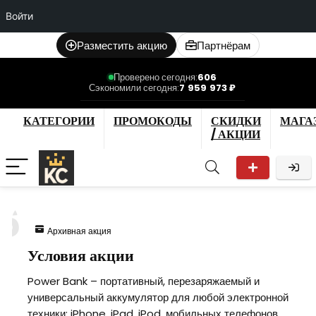
Войти
Разместить акцию
Партнёрам
Проверено сегодня:
606
Сэкономили сегодня:
7 959 973 ₽
КАТЕГОРИИ
ПРОМОКОДЫ
СКИДКИ
МАГА
/ АКЦИИ
6
Архивная акция
Условия акции
Power Bank – портативный, перезаряжаемый и
универсальный аккумулятор для любой электронной
техники: iPhone, iPad, iPod, мобильных телефонов,