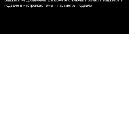
Виджеты не добавлены. Вы можете отключить область виджетов в
подвале в настройках темы - параметры подвала