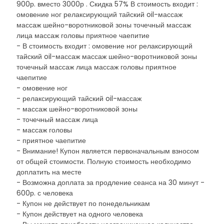
900р. вместо 3000р . Скидка 57% В стоимость входит :
омовение ног релаксирующий тайский oil-массаж
массаж шейно-воротниковой зоны точечный массаж
лица массаж головы приятное чаепитие
- В стоимость входит : омовение ног релаксирующий
тайский oil-массаж массаж шейно-воротниковой зоны
точечный массаж лица массаж головы приятное
чаепитие
- омовение ног
- релаксирующий тайский oil-массаж
- массаж шейно-воротниковой зоны
- точечный массаж лица
- массаж головы
- приятное чаепитие
- Внимание! Купон является первоначальным взносом
от общей стоимости. Полную стоимость необходимо
доплатить на месте
- Возможна доплата за продление сеанса на 30 минут -
600р. с человека
- Купон не действует по понедельникам
- Купон действует на одного человека