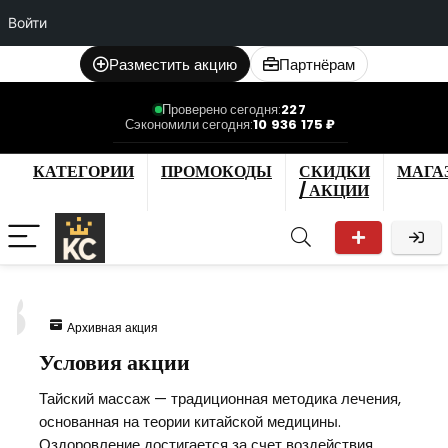
Войти
Разместить акцию
Партнёрам
Проверено сегодня:
227
Сэкономили сегодня:
10 936 175 ₽
КАТЕГОРИИ
ПРОМОКОДЫ
СКИДКИ
МАГА
/ АКЦИИ
8
Архивная акция
Условия акции
Тайский массаж — традиционная методика лечения,
основанная на теории китайской медицины.
Оздоровление достигается за счет воздействия