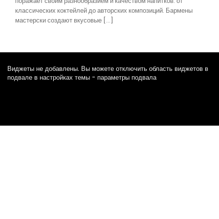
поражает своим разнообразием и качеством напитков: от
классических коктейлей до авторских композиций. Бармены
мастерски создают вкусовые […]
Виджеты не добавлены. Вы можете отключить область виджетов в
подвале в настройках темы - параметры подвала