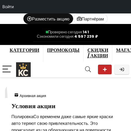
Войти
Разместить акцию
Партнёрам
Проверено сегодня:
141
Сэкономили сегодня:
4 597 239 ₽
КАТЕГОРИИ
ПРОМОКОДЫ
СКИДКИ
МАГА
/ АКЦИИ
1
Архивная акция
Условия акции
ПолировкаСо временем даже самые яркие краски
авто теряют свою привлекательность. Это
происходит из-за образующихся на поверхности