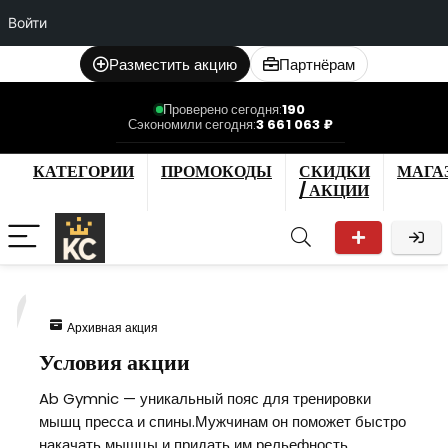
Войти
Разместить акцию
Партнёрам
Проверено сегодня:
190
Сэкономили сегодня:
3 661 063 ₽
КАТЕГОРИИ
ПРОМОКОДЫ
СКИДКИ
МАГА
/ АКЦИИ
7
Архивная акция
Условия акции
Ab Gymnic — уникальный пояс для тренировки
мышц пресса и спины.Мужчинам он поможет быстро
накачать мышцы и придать им рельефность.