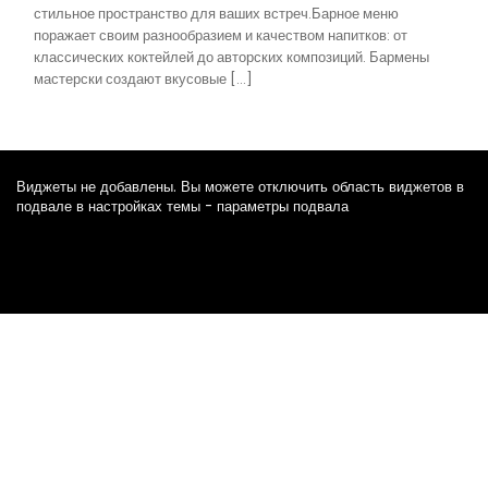
стильное пространство для ваших встреч.Барное меню
поражает своим разнообразием и качеством напитков: от
классических коктейлей до авторских композиций. Бармены
мастерски создают вкусовые […]
Виджеты не добавлены. Вы можете отключить область виджетов в
подвале в настройках темы - параметры подвала