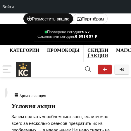
Войти
Разместить акцию
Партнёрам
Проверено сегодня:
557
Сэкономили сегодня:
6 681 607 ₽
КАТЕГОРИИ
ПРОМОКОДЫ
СКИДКИ
МАГА
/ АКЦИИ
0
Архивная акция
Условия акции
Зачем прятать «проблемные» зоны, если можно
всего за несколько сеансов превратить их из
проблемных — в идеальные? Не надо сидеть на