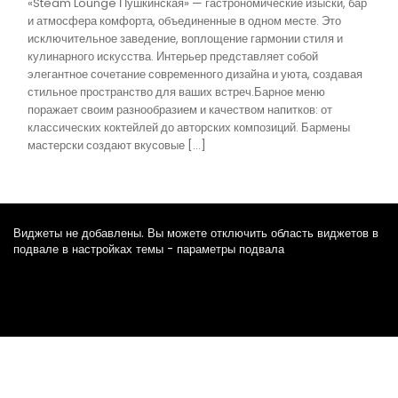
«Steam Lounge Пушкинская» — гастрономические изыски, бар
и атмосфера комфорта, объединенные в одном месте. Это
исключительное заведение, воплощение гармонии стиля и
кулинарного искусства. Интерьер представляет собой
элегантное сочетание современного дизайна и уюта, создавая
стильное пространство для ваших встреч.Барное меню
поражает своим разнообразием и качеством напитков: от
классических коктейлей до авторских композиций. Бармены
мастерски создают вкусовые […]
Виджеты не добавлены. Вы можете отключить область виджетов в
подвале в настройках темы - параметры подвала