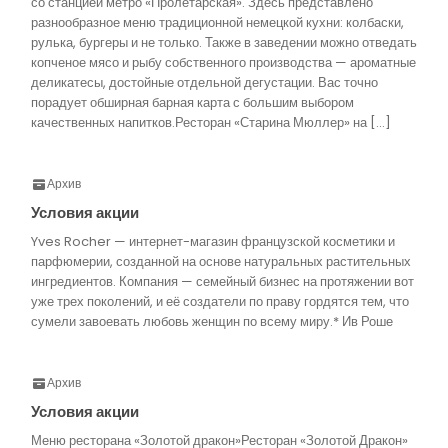
со станцией метро «Пролетарская». Здесь представлено
разнообразное меню традиционной немецкой кухни: колбаски,
рулька, бургеры и не только. Также в заведении можно отведать
копченое мясо и рыбу собственного производства — ароматные
деликатесы, достойные отдельной дегустации. Вас точно
порадует обширная барная карта с большим выбором
качественных напитков.Ресторан «Старина Мюллер» на […]
Архив
Условия акции
Yves Rocher — интернет-магазин французской косметики и
парфюмерии, созданной на основе натуральных растительных
ингредиентов. Компания — семейный бизнес на протяжении вот
уже трех поколений, и её создатели по праву гордятся тем, что
сумели завоевать любовь женщин по всему миру.* Ив Роше
Архив
Условия акции
Меню ресторана «Золотой дракон»Ресторан «Золотой Дракон»