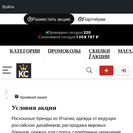
Войти
Разместить акцию
Партнёрам
Проверено сегодня:
220
Сэкономили сегодня:
1 208 797 ₽
КАТЕГОРИИ
ПРОМОКОДЫ
СКИДКИ
МАГА
/ АКЦИИ
2
Архивная акция
Условия акции
Роскошные бренды из Италии, одежда от ведущих
российских дизайнеров, распродажа мировых
брендов, одежда для спорта, серебряные украшения