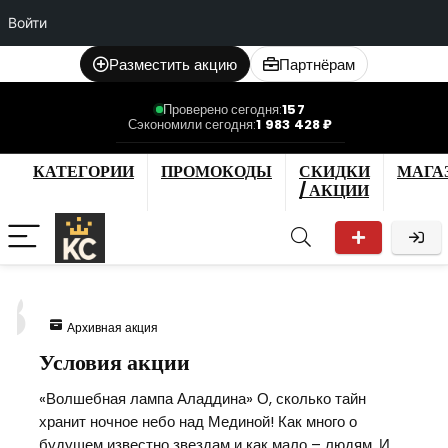
Войти
Разместить акцию
Партнёрам
Проверено сегодня:
157
Сэкономили сегодня:
1 983 428 ₽
КАТЕГОРИИ
ПРОМОКОДЫ
СКИДКИ
МАГА
/ АКЦИИ
8
Архивная акция
Условия акции
«Волшебная лампа Аладдина» О, сколько тайн
хранит ночное небо над Мединой! Как много о
будущем известно звездам и как мало – людям. И