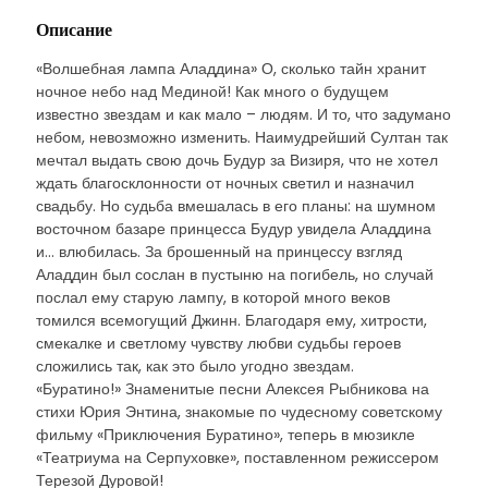
Описание
«Волшебная лампа Аладдина» О, сколько тайн хранит
ночное небо над Мединой! Как много о будущем
известно звездам и как мало – людям. И то, что задумано
небом, невозможно изменить. Наимудрейший Султан так
мечтал выдать свою дочь Будур за Визиря, что не хотел
ждать благосклонности от ночных светил и назначил
свадьбу. Но судьба вмешалась в его планы: на шумном
восточном базаре принцесса Будур увидела Аладдина
и… влюбилась. За брошенный на принцессу взгляд
Аладдин был сослан в пустыню на погибель, но случай
послал ему старую лампу, в которой много веков
томился всемогущий Джинн. Благодаря ему, хитрости,
смекалке и светлому чувству любви судьбы героев
сложились так, как это было угодно звездам.
«Буратино!» Знаменитые песни Алексея Рыбникова на
стихи Юрия Энтина, знакомые по чудесному советскому
фильму «Приключения Буратино», теперь в мюзикле
«Театриума на Серпуховке», поставленном режиссером
Терезой Дуровой!