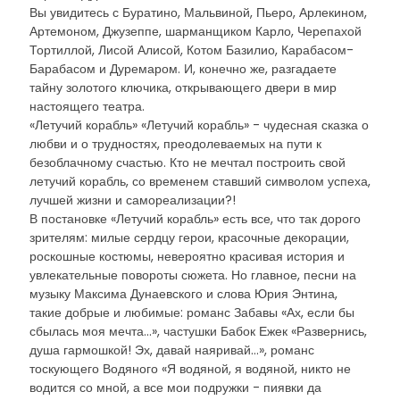
Вы увидитесь с Буратино, Мальвиной, Пьеро, Арлекином,
Артемоном, Джузеппе, шарманщиком Карло, Черепахой
Тортиллой, Лисой Алисой, Котом Базилио, Карабасом-
Барабасом и Дуремаром. И, конечно же, разгадаете
тайну золотого ключика, открывающего двери в мир
настоящего театра.
«Летучий корабль» «Летучий корабль» - чудесная сказка о
любви и о трудностях, преодолеваемых на пути к
безоблачному счастью. Кто не мечтал построить свой
летучий корабль, со временем ставший символом успеха,
лучшей жизни и самореализации?!
В постановке «Летучий корабль» есть все, что так дорого
зрителям: милые сердцу герои, красочные декорации,
роскошные костюмы, невероятно красивая история и
увлекательные повороты сюжета. Но главное, песни на
музыку Максима Дунаевского и слова Юрия Энтина,
такие добрые и любимые: романс Забавы «Ах, если бы
сбылась моя мечта…», частушки Бабок Ежек «Развернись,
душа гармошкой! Эх, давай наяривай…», романс
тоскующего Водяного «Я водяной, я водяной, никто не
водится со мной, а все мои подружки - пиявки да