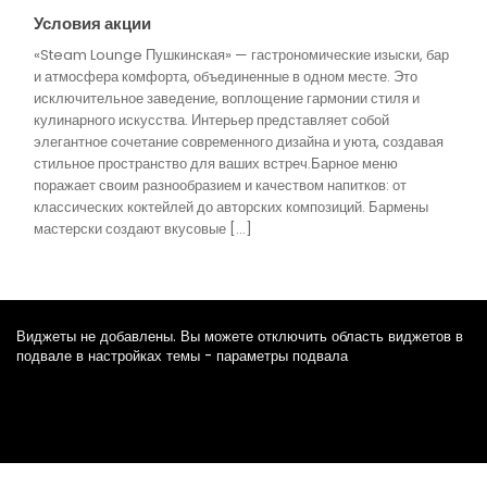
Условия акции
«Steam Lounge Пушкинская» — гастрономические изыски, бар
и атмосфера комфорта, объединенные в одном месте. Это
исключительное заведение, воплощение гармонии стиля и
кулинарного искусства. Интерьер представляет собой
элегантное сочетание современного дизайна и уюта, создавая
стильное пространство для ваших встреч.Барное меню
поражает своим разнообразием и качеством напитков: от
классических коктейлей до авторских композиций. Бармены
мастерски создают вкусовые […]
Виджеты не добавлены. Вы можете отключить область виджетов в
подвале в настройках темы - параметры подвала