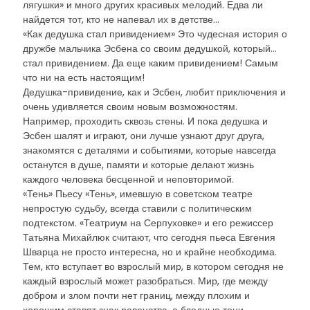
лягушки» и много других красивых мелодий. Едва ли
найдется тот, кто не напевал их в детстве…
«Как дедушка стал привидением» Это чудесная история о
дружбе мальчика Эсбена со своим дедушкой, который…
стал привидением. Да еще каким привидением! Самым
что ни на есть настоящим!
Дедушка-привидение, как и Эсбен, любит приключения и
очень удивляется своим новым возможностям.
Например, проходить сквозь стены. И пока дедушка и
Эсбен шалят и играют, они лучше узнают друг друга,
знакомятся с деталями и событиями, которые навсегда
останутся в душе, памяти и которые делают жизнь
каждого человека бесценной и неповторимой.
«Тень» Пьесу «Тень», имевшую в советском театре
непростую судьбу, всегда ставили с политическим
подтекстом. «Театриум на Серпуховке» и его режиссер
Татьяна Михайлюк считают, что сегодня пьеса Евгения
Шварца не просто интересна, но и крайне необходима.
Тем, кто вступает во взрослый мир, в котором сегодня не
каждый взрослый может разобраться. Мир, где между
добром и злом почти нет границ, между плохим и