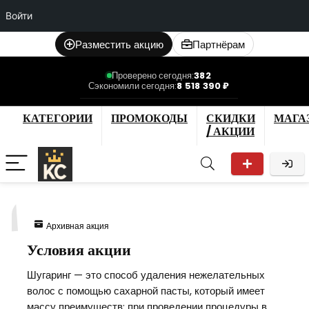
Войти
Разместить акцию
Партнёрам
Проверено сегодня:
382
Сэкономили сегодня:
8 518 390 ₽
КАТЕГОРИИ
ПРОМОКОДЫ
СКИДКИ
МАГА
/ АКЦИИ
1
Архивная акция
Условия акции
Шугаринг — это способ удаления нежелательных
волос с помощью сахарной пасты, который имеет
массу преимуществ: при проведении процедуры в