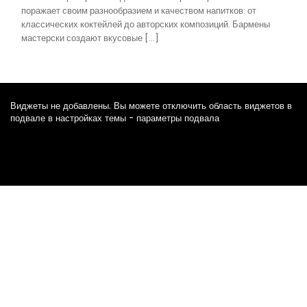
поражает своим разнообразием и качеством напитков: от
классических коктейлей до авторских композиций. Бармены
мастерски создают вкусовые […]
Виджеты не добавлены. Вы можете отключить область виджетов в
подвале в настройках темы - параметры подвала