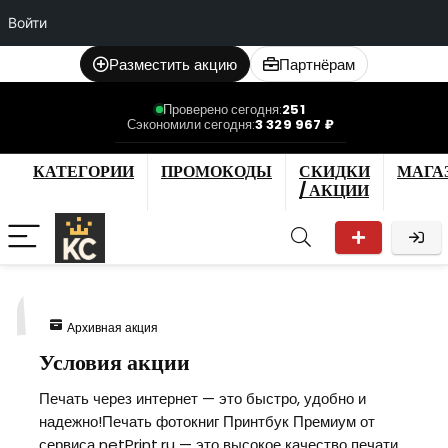
Войти
Разместить акцию
Партнёрам
Проверено сегодня:
251
Сэкономили сегодня:
3 329 967 ₽
КАТЕГОРИИ
ПРОМОКОДЫ
СКИДКИ
МАГА
/ АКЦИИ
1
Архивная акция
Условия акции
Печать через интернет — это быстро, удобно и
надежно!Печать фотокниг Принтбук Премиум от
сервиса netPrint.ru — это высокое качество печати