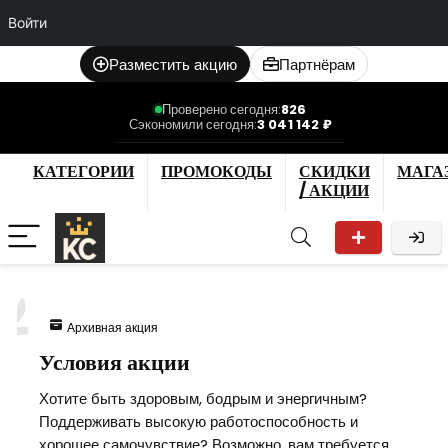
Войти
Разместить акцию
Партнёрам
Проверено сегодня:
826
Сэкономили сегодня:
3 041 142 ₽
КАТЕГОРИИ
ПРОМОКОДЫ
СКИДКИ
МАГА
/ АКЦИИ
2
Архивная акция
Условия акции
Хотите быть здоровым, бодрым и энергичным?
Поддерживать высокую работоспособность и
хорошее самочувствие? Возможно, вам требуется