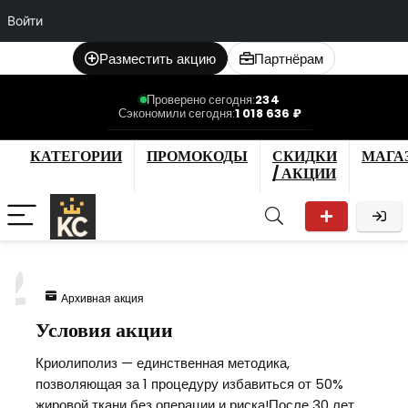
Войти
Разместить акцию
Партнёрам
Проверено сегодня:
234
Сэкономили сегодня:
1 018 636 ₽
КАТЕГОРИИ
ПРОМОКОДЫ
СКИДКИ
МАГА
/ АКЦИИ
2
Архивная акция
Условия акции
Криолиполиз — единственная методика,
позволяющая за 1 процедуру избавиться от 50%
жировой ткани без операции и риска!После 30 лет