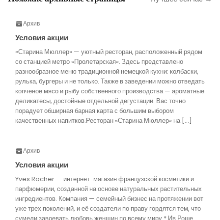
Архив
Условия акции
«Старина Мюллер» — уютный ресторан, расположенный рядом
со станцией метро «Пролетарская». Здесь представлено
разнообразное меню традиционной немецкой кухни: колбаски,
рулька, бургеры и не только. Также в заведении можно отведать
копченое мясо и рыбу собственного производства — ароматные
деликатесы, достойные отдельной дегустации. Вас точно
порадует обширная барная карта с большим выбором
качественных напитков.Ресторан «Старина Мюллер» на […]
Архив
Условия акции
Yves Rocher — интернет-магазин французской косметики и
парфюмерии, созданной на основе натуральных растительных
ингредиентов. Компания — семейный бизнес на протяжении вот
уже трех поколений, и её создатели по праву гордятся тем, что
сумели завоевать любовь женщин по всему миру.* Ив Роше