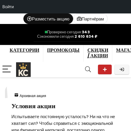
Войти
Разместить акцию
Партнёрам
Проверено сегодня:
343
Сэкономили сегодня:
2 610 634 ₽
КАТЕГОРИИ
ПРОМОКОДЫ
СКИДКИ
МАГА
/ АКЦИИ
1
Архивная акция
Условия акции
Испытываете постоянную усталость? Ни на что не
хватает сил? Чтобы справиться с эмоциональной
или физической нагрузкой, достаточно одного