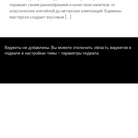
поражает своим разнообразием и качеством напитков: от
классических коктейлей до авторских композиций. Бармены
мастерски создают вкусовые […]
Виджеты не добавлены. Вы можете отключить область виджетов в
подвале в настройках темы - параметры подвала