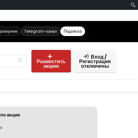
проверяем
Telegram-канал
Подписка
Вход /
Разместить
Регистрация
акцию
отключены
 по акции
ка