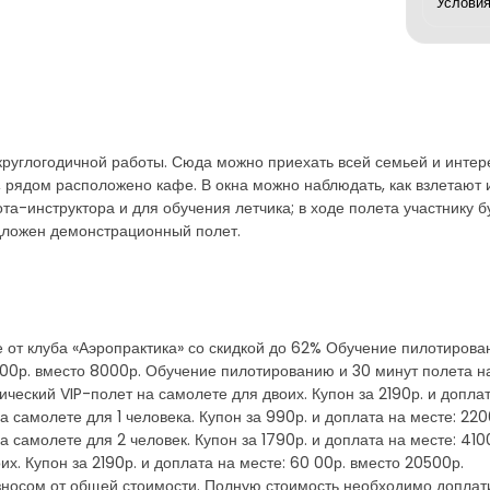
круглогодичной работы. Сюда можно приехать всей семьей и интер
, рядом расположено кафе. В окна можно наблюдать, как взлетают 
та-инструктора и для обучения летчика; в ходе полета участнику
дложен демонстрационный полет.
 от клуба «Аэропрактика» со скидкой до 62% Обучение пилотирован
200р. вместо 8000р. Обучение пилотированию и 30 минут полета на
ический VIP-полет на самолете для двоих. Купон за 2190р. и допла
 самолете для 1 человека. Купон за 990р. и доплата на месте: 220
самолете для 2 человек. Купон за 1790р. и доплата на месте: 4100
х. Купон за 2190р. и доплата на месте: 60 00р. вместо 20500р.
зносом от общей стоимости. Полную стоимость необходимо доплат