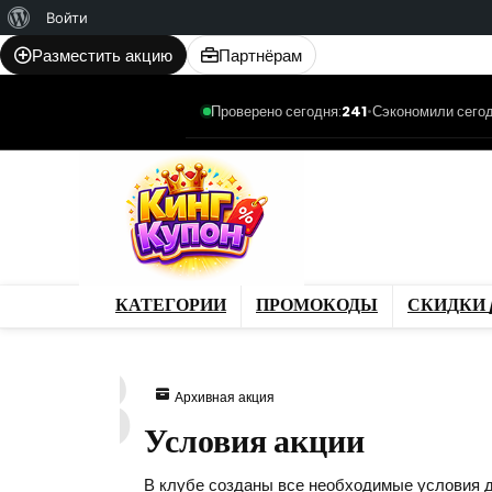
О
Войти
WordPress
Разместить акцию
Партнёрам
Проверено сегодня:
241
•
Сэкономили сегод
Категории
Промо
Магазины
Товар
КАТЕГОРИИ
ПРОМОКОДЫ
СКИДКИ 
973
Архивная акция
Условия акции
В клубе созданы все необходимые условия д