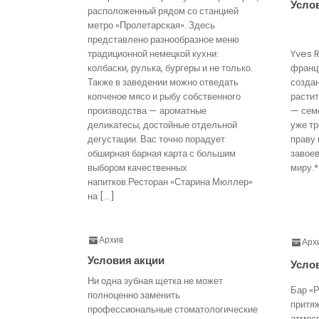
Усло
расположенный рядом со станцией
метро «Пролетарская». Здесь
представлено разнообразное меню
традиционной немецкой кухни:
Yves 
колбаски, рулька, бургеры и не только.
франц
Также в заведении можно отведать
созда
копченое мясо и рыбу собственного
расти
производства — ароматные
— семе
деликатесы, достойные отдельной
уже тр
дегустации. Вас точно порадует
праву 
обширная барная карта с большим
завое
выбором качественных
миру.*
напитков.Ресторан «Старина Мюллер»
на […]
Архив
Арх
Условия акции
Усло
Ни одна зубная щетка не может
Бар «Р
полноценно заменить
притя
профессиональные стоматологические
атмос