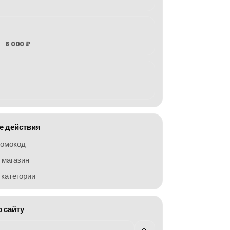
8 000 ₽
 действия
ромокод
 магазин
категории
о сайту