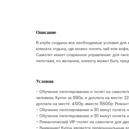
Описание
В клубе созданы все необходимые условия для 
комната отдыха, где можно попить чай или кофе
Самолет имеет спаренное управление: для пило
пилотажа; по желанию, клиенту может быть пре
Условия
- Обучение пилотированию и полет на самолете
человека. Купон за 990р. и доплата на месте: 2
доплата на месте: 4100р. вместо 15500р. Романт
- Обучение пилотированию и 30 минут полета на
- Обучение пилотированию и 30 минут полета на 
- Романтический VIP-полет на самолете для двои
- Внимание! Купон является первоначальным в