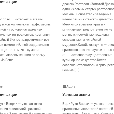
вия акции
дракон»Ресторан «Золотой Драко
один из самых старых ресторано
Москвы. Основатели заведения 
Rocher — интернет-магазин
члены семьи китайской династии.
узской косметики и парфюмерии,
Меняются времена, нравы и
нной на основе натуральных
кулинарные предпочтения, но не
тельных ингредиентов. Компания
меняются семейные традиции,
йный бизнес на протяжении вот
основанные на китайской
ех поколений, и её создатели по
мудрости.Китайская кухня — отл
гордятся тем, что сумели
пример сочетания вкуса и пользы
вать любовь женщин по всему
3000 лет своего существования
 Ив Роше
кулинарное искусство Китая
совершенствовалось и приобрет
ценные […]
ив
Архив
вия акции
Условия акции
уки Вверх» — уютная точка
Бар «Руки Вверх» — уютная точк
жения любителей приятной
притяжения любителей приятной
феры. Здесь каждый вечер звучит
атмосферы. Здесь каждый вечер 