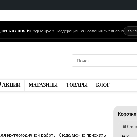
ня:
1 507 935 ₽
KingCoupon • модерация • обновления ежедневно
Как 
коды
Скидки / Акции
ы
Блог
/ АКЦИИ
МАГАЗИНЫ
ТОВАРЫ
БЛОГ
Коротко
Скид
ля круглогодичной работы. Сюда можно приехать
6%