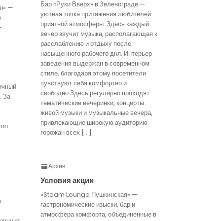
Бар «Руки Вверх» в Зеленограде —
н» —
уютная точка притяжения любителей
в
приятной атмосферы. Здесь каждый
—
вечер звучит музыка, располагающая к
расслаблению и отдыху после
насыщенного рабочего дня. Интерьер
заведения выдержан в современном
стиле, благодаря этому посетители
чувствуют себя комфортно и
ичный
свободно.Здесь регулярно проходят
. За
тематические вечеринки, концерты
живой музыки и музыкальные вечера,
привлекающие широкую аудиторию
ало
горожан всех […]
Архив
Условия акции
«Steam Lounge Пушкинская» —
а
гастрономические изыски, бар и
атмосфера комфорта, объединенные в
звучит