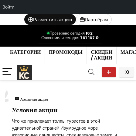
Войти
Разместить акцию
Партнёрам
Проверено сегодня:
162
Сэкономили сегодня:
761 167 ₽
КАТЕГОРИИ
ПРОМОКОДЫ
СКИДКИ
МАГА
/ АКЦИИ
2
Архивная акция
Условия акции
Что же привлекает толпы туристов в этой
удивительной стране? Изумрудное море,
живописные ландшафты, средневековые замки, и